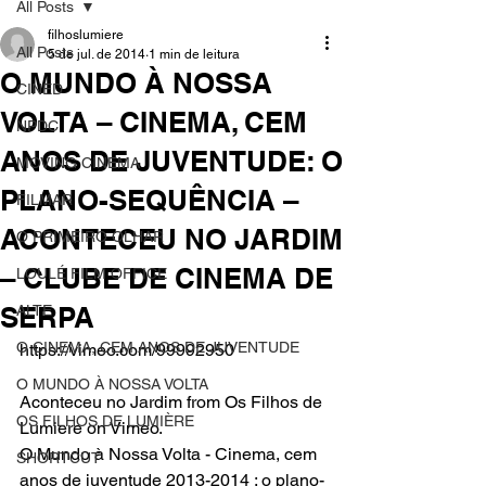
All Posts
filhoslumiere
All Posts
5 de jul. de 2014
1 min de leitura
O MUNDO À NOSSA
CINED
VOLTA – CINEMA, CEM
NPDC
ANOS DE JUVENTUDE: O
MOVING CINEMA
PLANO-SEQUÊNCIA –
FILMAR
ACONTECEU NO JARDIM
O PRIMEIRO OLHAR
– CLUBE DE CINEMA DE
LOULÉ FILM OFFICE
SERPA
ALTE
O CINEMA, CEM ANOS DE JUVENTUDE
https://vimeo.com/99992950
O MUNDO À NOSSA VOLTA
Aconteceu no Jardim from Os Filhos de 
OS FILHOS DE LUMIÈRE
Lumiere on Vimeo.
O Mundo à Nossa Volta - Cinema, cem 
SHORTCUT
anos de juventude 2013-2014 : o plano-