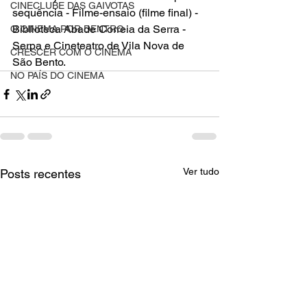
CINECLUBE DAS GAIVOTAS
sequência - Filme-ensaio (filme final) - 
Biblioteca Abade Correia da Serra - 
O CINEMA POR DENTRO
Serpa e Cineteatro de Vila Nova de 
CRESCER COM O CINEMA
São Bento.
NO PAÍS DO CINEMA
Ver tudo
Posts recentes