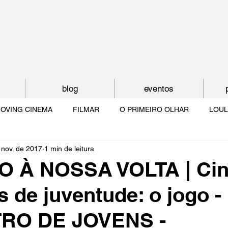
blog
eventos
OVING CINEMA
FILMAR
O PRIMEIRO OLHAR
LOUL
 nov. de 2017
1 min de leitura
NTUDE
O MUNDO À NOSSA VOLTA
OS FILHOS DE LUMIÈR
 À NOSSA VOLTA | Ci
 de juventude: o jogo -
O CINEMA POR DENTRO
CRESCER COM O CINEMA
NO 
RO DE JOVENS -