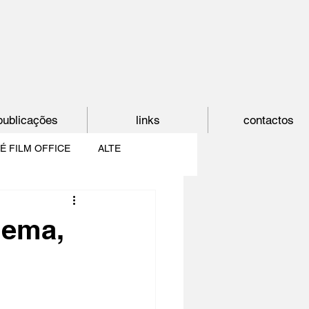
publicações
links
contactos
É FILM OFFICE
ALTE
E
SHORTCUT
nema,
PAÍS DO CINEMA