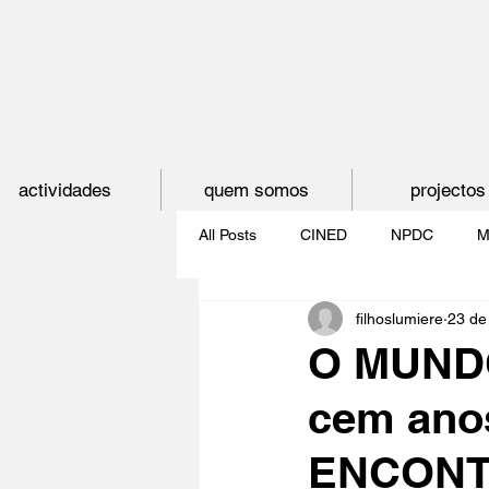
actividades
quem somos
projectos
All Posts
CINED
NPDC
M
filhoslumiere
23 de
O CINEMA, CEM ANOS DE JUVE
O MUNDO
cem anos
CINECLUBE DAS GAIVOTAS
ENCONT