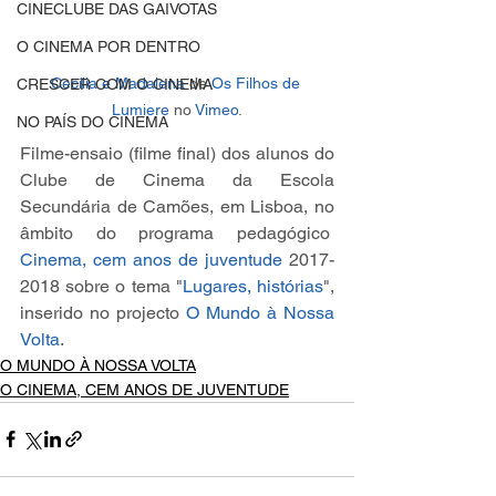
CINECLUBE DAS GAIVOTAS
O CINEMA POR DENTRO
Cecília e Madalena
 de 
Os Filhos de 
CRESCER COM O CINEMA
Lumiere
 no 
Vimeo
.
NO PAÍS DO CINEMA
Filme-ensaio (filme final) dos alunos do 
Clube de Cinema da Escola 
Secundária de Camões, em Lisboa, no 
âmbito do programa pedagógico  
Cinema, cem anos de juventude
 2017-
2018 sobre o tema "
Lugares, histórias
", 
inserido no projecto 
O Mundo à Nossa 
Volta
.    
O MUNDO À NOSSA VOLTA
O CINEMA, CEM ANOS DE JUVENTUDE