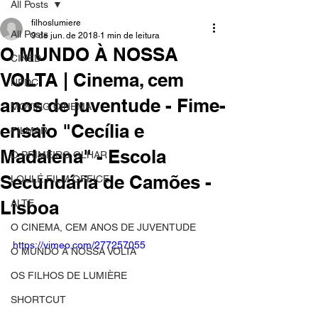
All Posts
filhoslumiere
All Posts
9 de jun. de 2018
1 min de leitura
O MUNDO À NOSSA
CINED
VOLTA | Cinema, cem
NPDC
anos de juventude - Fime-
MOVING CINEMA
ensaio "Cecília e
FILMAR
Madalena" - Escola
O PRIMEIRO OLHAR
Secundária de Camões -
LOULÉ FILM OFFICE
Lisboa
ALTE
O CINEMA, CEM ANOS DE JUVENTUDE
https://vimeo.com/277257055
O MUNDO À NOSSA VOLTA
OS FILHOS DE LUMIÈRE
SHORTCUT