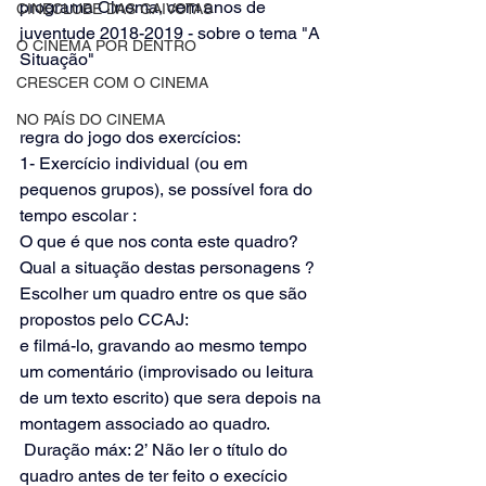
programa Cinema, cem anos de 
CINECLUBE DAS GAIVOTAS
juventude 2018-2019 - sobre o tema "A 
O CINEMA POR DENTRO
Situação"
CRESCER COM O CINEMA
NO PAÍS DO CINEMA
regra do jogo dos exercícios:
1- Exercício individual (ou em 
pequenos grupos), se possível fora do 
tempo escolar : 
O que é que nos conta este quadro? 
Qual a situação destas personagens ? 
Escolher um quadro entre os que são 
propostos pelo CCAJ:
e filmá-lo, gravando ao mesmo tempo 
um comentário (improvisado ou leitura 
de um texto escrito) que sera depois na 
montagem associado ao quadro. 
 Duração máx: 2’ Não ler o título do 
quadro antes de ter feito o execício 