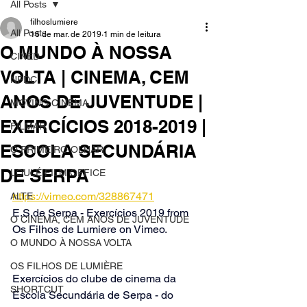
All Posts
filhoslumiere
All Posts
16 de mar. de 2019
1 min de leitura
O MUNDO À NOSSA
CINED
VOLTA | CINEMA, CEM
NPDC
ANOS DE JUVENTUDE |
MOVING CINEMA
EXERCÍCIOS 2018-2019 |
FILMAR
ESCOLA SECUNDÁRIA
O PRIMEIRO OLHAR
DE SERPA
LOULÉ FILM OFFICE
https://vimeo.com/328867471
ALTE
E.S.de Serpa - Exercícios 2019 from 
O CINEMA, CEM ANOS DE JUVENTUDE
Os Filhos de Lumiere on Vimeo.
O MUNDO À NOSSA VOLTA
OS FILHOS DE LUMIÈRE
Exercícios do clube de cinema da  
SHORTCUT
Escola Secundária de Serpa - do 