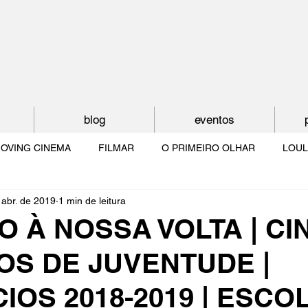
blog
eventos
OVING CINEMA
FILMAR
O PRIMEIRO OLHAR
LOUL
 abr. de 2019
1 min de leitura
NTUDE
O MUNDO À NOSSA VOLTA
OS FILHOS DE LUMIÈR
 À NOSSA VOLTA | CI
OS DE JUVENTUDE |
O CINEMA POR DENTRO
CRESCER COM O CINEMA
NO 
IOS 2018-2019 | ESCO