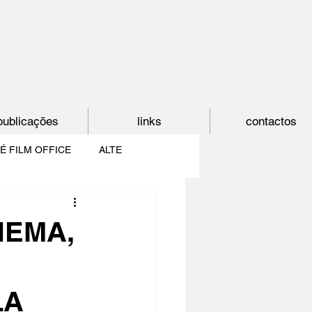
publicações
links
contactos
É FILM OFFICE
ALTE
E
SHORTCUT
NEMA,
PAÍS DO CINEMA
LA