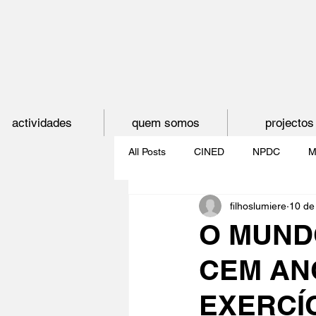
actividades
quem somos
projectos
All Posts
CINED
NPDC
M
filhoslumiere
10 de
O CINEMA, CEM ANOS DE JUVE
O MUNDO
CEM AN
CINECLUBE DAS GAIVOTAS
EXERCÍC