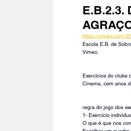
E.B.2.3
AGRAÇ
https://vimeo.com/3
Escola E.B. de Sobr
Vimeo
.
Exercícios do clube
Cinema, cem anos de
regra do jogo dos exe
1- Exercício individ
O que é que nos con
Escolher um quadro 