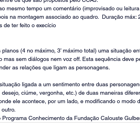
o ao mesmo tempo um comentário (improvisado ou leitura
pois na montagem associado ao quadro.  Duração máx: 2’
 de ter feito o execício 
 planos (4 no máximo, 3’ máximo total) uma situação ent
o mas sem diálogos nem voz off. Esta sequência deve pe
der as relações que ligam as personagens. 
situação ligada a um sentimento entre duas personagen
desejo, ciúme, vergonha, etc.) de duas maneiras diferen
onde ele acontece, por um lado, e modificando o modo d
 outro.
a o Programa Conhecimento da Fundação Calouste Gulbe