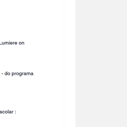
 Lumiere
 on 
 - do programa 
colar : 