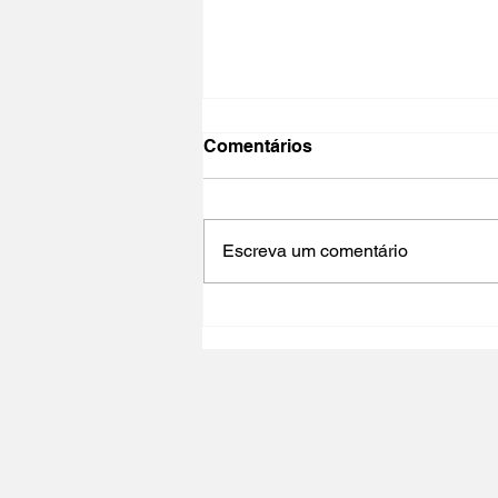
Comentários
Escreva um comentário
CINED | CINEMA,
CIDADANIA E
DESENVOLVIMENTO -
Oficina acreditada para
professores e mediadores