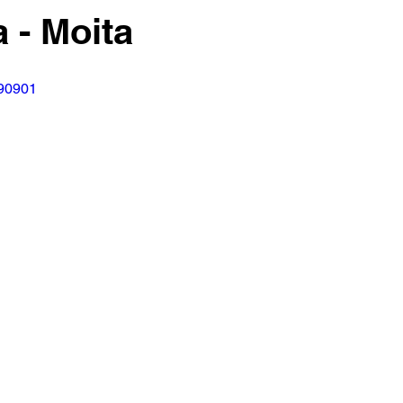
 - Moita
490901