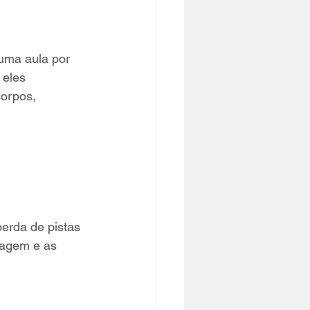
uma aula por 
 eles 
orpos, 
erda de pistas 
nagem e as 