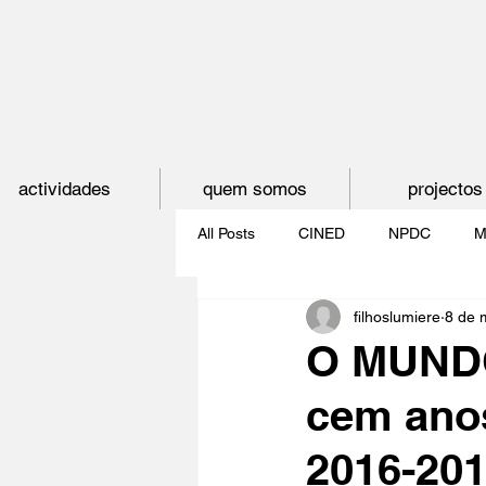
actividades
quem somos
projectos
All Posts
CINED
NPDC
M
filhoslumiere
8 de 
O CINEMA, CEM ANOS DE JUVE
O MUNDO
cem anos
CINECLUBE DAS GAIVOTAS
2016-201