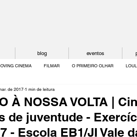
blog
eventos
OVING CINEMA
FILMAR
O PRIMEIRO OLHAR
LOUL
mar. de 2017
1 min de leitura
NTUDE
O MUNDO À NOSSA VOLTA
OS FILHOS DE LUMIÈR
 À NOSSA VOLTA | Ci
 de juventude - Exercíc
O CINEMA POR DENTRO
CRESCER COM O CINEMA
NO 
7 - Escola EB1/JI Vale d