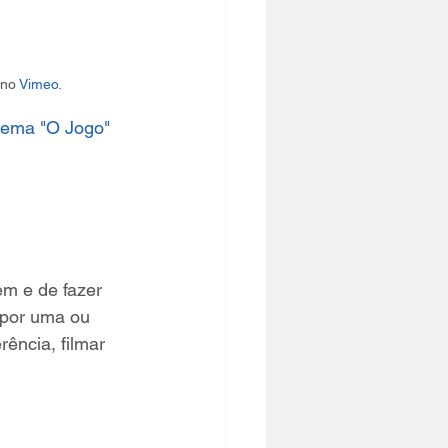
 no 
Vimeo
.
tema "O Jogo"
em e de fazer 
 por uma ou 
ência, filmar 