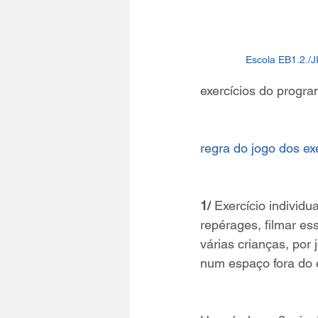
Escola EB1.2./JI
exercícios do progra
regra do jogo dos exe
1/
 Exercício individ
repérages, filmar es
várias crianças, por
num espaço fora do 