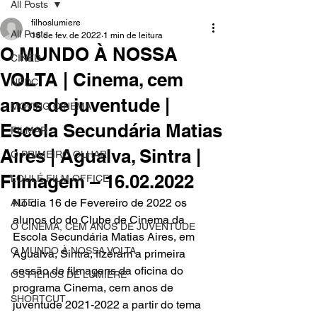
All Posts
filhoslumiere
All Posts
16 de fev. de 2022
1 min de leitura
O MUNDO À NOSSA
CINED
VOLTA | Cinema, cem
NPDC
anos de juventude |
MOVING CINEMA
Escola Secundária Matias
FILMAR
Aires | Agualva, Sintra |
O PRIMEIRO OLHAR
Filmagem – 16.02.2022
LOULÉ FILM OFFICE
No dia 16 de Fevereiro de 2022 os 
ALTE
alunos do do Clube de Cinema da 
O CINEMA, CEM ANOS DE JUVENTUDE
Escola Secundária Matias Aires, em 
O MUNDO À NOSSA VOLTA
Agualva, Sintra, fizeram a primeira 
sessão de filmagens da oficina do 
OS FILHOS DE LUMIÈRE
programa Cinema, cem anos de 
SHORTCUT
juventude 2021-2022 a partir do tema 