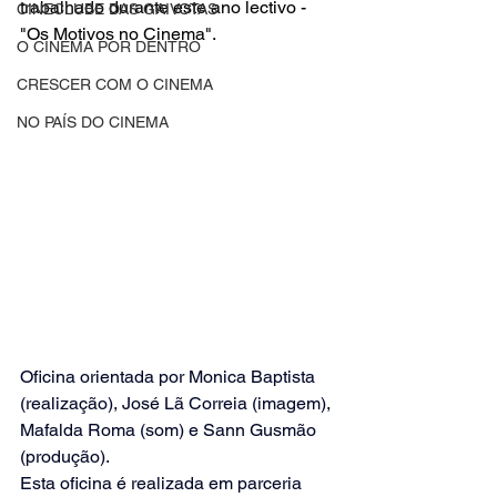
trabalhado durante este ano lectivo - 
CINECLUBE DAS GAIVOTAS
"Os Motivos no Cinema".
O CINEMA POR DENTRO
CRESCER COM O CINEMA
NO PAÍS DO CINEMA
Oficina orientada por Monica Baptista 
(realização), José Lã Correia (imagem), 
Mafalda Roma (som) e Sann Gusmão 
(produção).
Esta oficina é realizada em parceria 