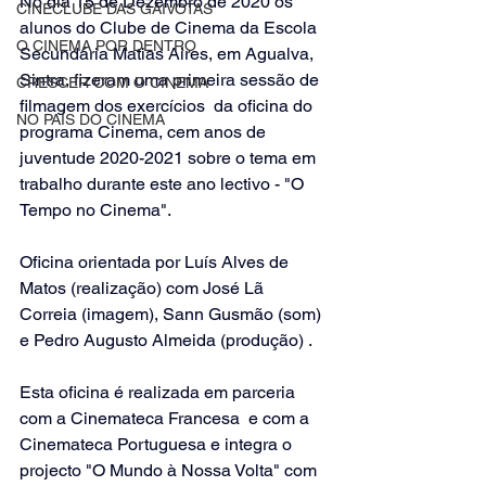
No dia 15 de Dezembro de 2020 os 
CINECLUBE DAS GAIVOTAS
alunos do Clube de Cinema da Escola 
O CINEMA POR DENTRO
Secundária Matias Aires, em Agualva, 
Sintra, fizeram uma primeira sessão de 
CRESCER COM O CINEMA
filmagem dos exercícios  da oficina do 
NO PAÍS DO CINEMA
programa Cinema, cem anos de 
juventude 2020-2021 sobre o tema em 
trabalho durante este ano lectivo - "O 
Tempo no Cinema".
Oficina orientada por Luís Alves de 
Matos (realização) com José Lã 
Correia (imagem), Sann Gusmão (som) 
e Pedro Augusto Almeida (produção) .
Esta oficina é realizada em parceria 
com a Cinemateca Francesa  e com a 
Cinemateca Portuguesa e integra o 
projecto "O Mundo à Nossa Volta" com 