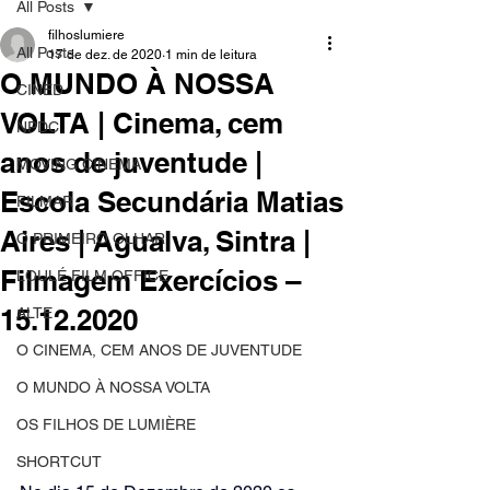
All Posts
filhoslumiere
All Posts
17 de dez. de 2020
1 min de leitura
O MUNDO À NOSSA
CINED
VOLTA | Cinema, cem
NPDC
anos de juventude |
MOVING CINEMA
Escola Secundária Matias
FILMAR
Aires | Agualva, Sintra |
O PRIMEIRO OLHAR
Filmagem Exercícios –
LOULÉ FILM OFFICE
15.12.2020
ALTE
O CINEMA, CEM ANOS DE JUVENTUDE
O MUNDO À NOSSA VOLTA
OS FILHOS DE LUMIÈRE
SHORTCUT