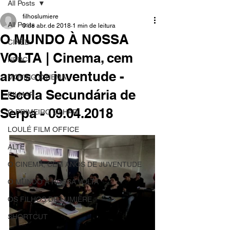
All Posts
filhoslumiere
All Posts
9 de abr. de 2018
1 min de leitura
O MUNDO À NOSSA
CINED
VOLTA | Cinema, cem
NPDC
anos de juventude -
MOVING CINEMA
Escola Secundária de
FILMAR
Serpa - 09.04.2018
O PRIMEIRO OLHAR
LOULÉ FILM OFFICE
ALTE
O CINEMA, CEM ANOS DE JUVENTUDE
O MUNDO À NOSSA VOLTA
OS FILHOS DE LUMIÈRE
SHORTCUT