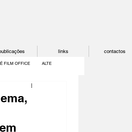
publicações
links
contactos
É FILM OFFICE
ALTE
E
SHORTCUT
nema,
PAÍS DO CINEMA
gem