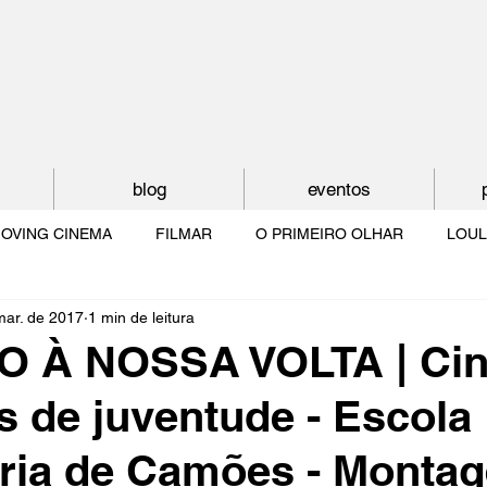
blog
eventos
OVING CINEMA
FILMAR
O PRIMEIRO OLHAR
LOUL
mar. de 2017
1 min de leitura
NTUDE
O MUNDO À NOSSA VOLTA
OS FILHOS DE LUMIÈR
 À NOSSA VOLTA | Ci
 de juventude - Escola
O CINEMA POR DENTRO
CRESCER COM O CINEMA
NO 
ria de Camões - Monta