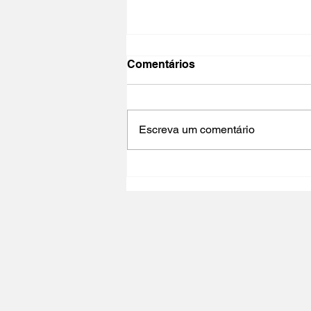
Comentários
Escreva um comentário
CINED | CINEMA,
CIDADANIA E
DESENVOLVIMENTO -
Oficina acreditada para
professores e mediadores