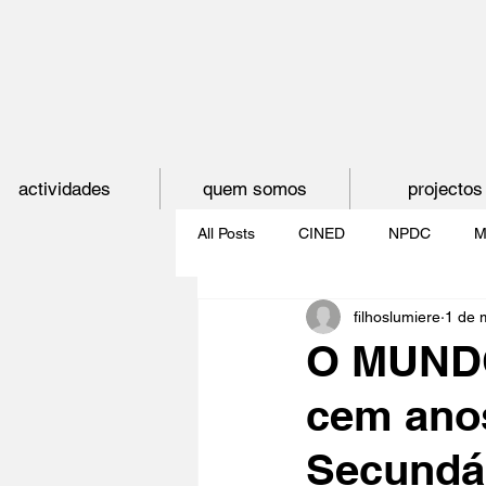
actividades
quem somos
projectos
All Posts
CINED
NPDC
M
filhoslumiere
1 de 
O CINEMA, CEM ANOS DE JUVE
O MUNDO
cem anos
CINECLUBE DAS GAIVOTAS
Secundá