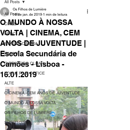
All Posts
Os Filhos de Lumière
All Posts
16 de jan. de 2019
1 min de leitura
O MUNDO À NOSSA
CINED
VOLTA | CINEMA, CEM
NPDC
ANOS DE JUVENTUDE |
MOVING CINEMA
Escola Secundária de
FILMAR
Camões - Lisboa -
O PRIMEIRO OLHAR
16.01.2019
LOULÉ FILM OFFICE
ALTE
O CINEMA, CEM ANOS DE JUVENTUDE
O MUNDO À NOSSA VOLTA
OS FILHOS DE LUMIÈRE
SHORTCUT