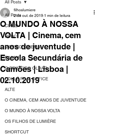
All Posts
filhoslumiere
All Posts
2 de out. de 2019
1 min de leitura
O MUNDO À NOSSA
CINED
VOLTA | Cinema, cem
NPDC
anos de juventude |
MOVING CINEMA
Escola Secundária de
FILMAR
Camões | Lisboa |
O PRIMEIRO OLHAR
02.10.2019
LOULÉ FILM OFFICE
ALTE
O CINEMA, CEM ANOS DE JUVENTUDE
O MUNDO À NOSSA VOLTA
OS FILHOS DE LUMIÈRE
SHORTCUT