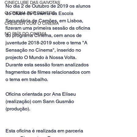
CINECLUBE DAS GAIVOTAS
No dia 2 de Outubro de 2019 os alunos 
O CINEMA POR DENTRO
do Clube de Cinema da Escola 
Secundária de Camões, em Lisboa, 
CRESCER COM O CINEMA
fizeram uma primeira sessão da oficina 
NO PAÍS DO CINEMA
do programa Cinema, cem anos de 
juventude 2018-2019 sobre o tema "A 
Sensação no Cinema", inserido no 
projecto O Mundo à Nossa Volta. 
Durante esta sessão foram analizados 
fragmentos de filmes relacionados com 
o tema em trabalho.
Oficina orientada por Ana Eliseu 
(realização) com Sann Gusmão 
(produção).
Esta oficina é realizada em parceria 