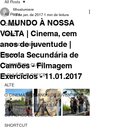
All Posts
filhoslumiere
All Posts
13 de jan. de 2017
1 min de leitura
O MUNDO À NOSSA
CINED
VOLTA | Cinema, cem
NPDC
anos de juventude |
MOVING CINEMA
Escola Secundária de
FILMAR
Camões - Filmagem
O PRIMEIRO OLHAR
Exercícios - 11.01.2017
LOULÉ FILM OFFICE
ALTE
O CINEMA, CEM ANOS DE JUVENTUDE
O MUNDO À NOSSA VOLTA
OS FILHOS DE LUMIÈRE
SHORTCUT