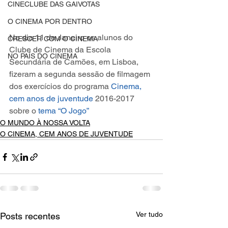
CINECLUBE DAS GAIVOTAS
O CINEMA POR DENTRO
No dia 11 de Janeiro os alunos do 
CRESCER COM O CINEMA
Clube de Cinema da Escola 
NO PAÍS DO CINEMA
Secundária de Camões, em Lisboa, 
fizeram a segunda sessão de filmagem 
dos exercícios do programa 
Cinema, 
cem anos de juventude
 2016-2017 
sobre o 
tema “O Jogo”
O MUNDO À NOSSA VOLTA
O CINEMA, CEM ANOS DE JUVENTUDE
Ver tudo
Posts recentes