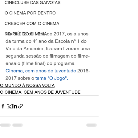
CINECLUBE DAS GAIVOTAS
O CINEMA POR DENTRO
CRESCER COM O CINEMA
No dia 18 de Maio de 2017, os alunos 
NO PAÍS DO CINEMA
da turma do 4º ano da Escola nº 1 do 
Vale da Amoreira, fizeram fizeram uma 
segunda sessão de filmagem do filme-
ensaio (filme final) do programa 
Cinema, cem anos de juventude
 2016-
2017 sobre o 
tema "O Jogo"
.
O MUNDO À NOSSA VOLTA
O CINEMA, CEM ANOS DE JUVENTUDE