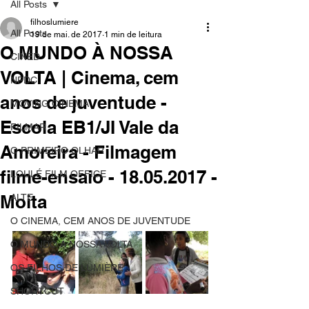
All Posts
filhoslumiere
All Posts
19 de mai. de 2017
1 min de leitura
O MUNDO À NOSSA
CINED
VOLTA | Cinema, cem
NPDC
anos de juventude -
MOVING CINEMA
Escola EB1/JI Vale da
FILMAR
Amoreira - Filmagem
O PRIMEIRO OLHAR
filme-ensaio - 18.05.2017 -
LOULÉ FILM OFFICE
Moita
ALTE
O CINEMA, CEM ANOS DE JUVENTUDE
O MUNDO À NOSSA VOLTA
OS FILHOS DE LUMIÈRE
SHORTCUT