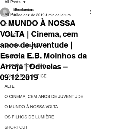
All Posts
filhoslumiere
All Posts
12 de dez. de 2019
1 min de leitura
O MUNDO À NOSSA
CINED
VOLTA | Cinema, cem
NPDC
anos de juventude |
MOVING CINEMA
Escola E.B. Moinhos da
FILMAR
Arroja | Odivelas –
O PRIMEIRO OLHAR
09.12.2019
LOULÉ FILM OFFICE
ALTE
O CINEMA, CEM ANOS DE JUVENTUDE
O MUNDO À NOSSA VOLTA
OS FILHOS DE LUMIÈRE
SHORTCUT