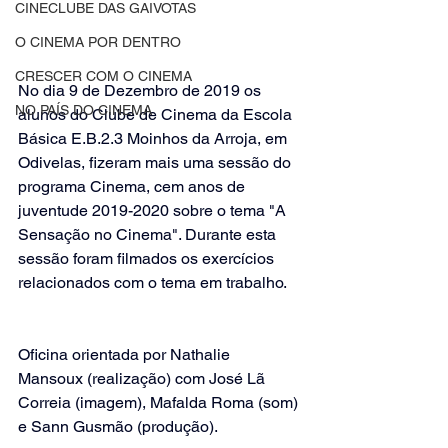
CINECLUBE DAS GAIVOTAS
O CINEMA POR DENTRO
CRESCER COM O CINEMA
No dia 9 de Dezembro de 2019 os 
NO PAÍS DO CINEMA
alunos do Clube de Cinema da Escola 
Básica E.B.2.3 Moinhos da Arroja, em 
Odivelas, fizeram mais uma sessão do 
programa Cinema, cem anos de 
juventude 2019-2020 sobre o tema "A 
Sensação no Cinema". Durante esta 
sessão foram filmados os exercícios  
relacionados com o tema em trabalho.
Oficina orientada por Nathalie 
Mansoux (realização) com José Lã 
Correia (imagem), Mafalda Roma (som) 
e Sann Gusmão (produção).