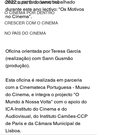
2022 a partir do tema trabalhado 
CINECLUBE DAS GAIVOTAS
durante este ano lectivo: "Os Motivos 
O CINEMA POR DENTRO
no Cinema".
CRESCER COM O CINEMA
NO PAÍS DO CINEMA
Oficina orientada por Teresa Garcia 
(realização) com Sann Gusmão 
(produção).
Esta oficina é realizada em parceria 
com a Cinemateca Portuguesa - Museu 
do Cinema, e integra o projecto "O 
Mundo à Nossa Volta" com o apoio do 
ICA-Instituto do Cinema e do 
Audiovisual, do Instituto Camões-CCP 
de Paris e da Câmara Municipal de 
Lisboa.