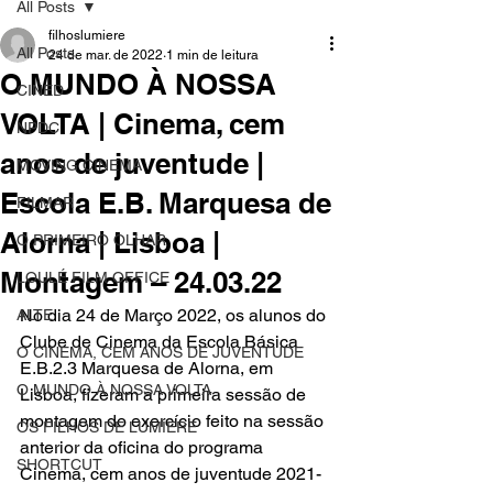
All Posts
filhoslumiere
All Posts
24 de mar. de 2022
1 min de leitura
O MUNDO À NOSSA
CINED
VOLTA | Cinema, cem
NPDC
anos de juventude |
MOVING CINEMA
Escola E.B. Marquesa de
FILMAR
Alorna | Lisboa |
O PRIMEIRO OLHAR
Montagem – 24.03.22
LOULÉ FILM OFFICE
No dia 24 de Março 2022, os alunos do 
ALTE
Clube de Cinema da Escola Básica 
O CINEMA, CEM ANOS DE JUVENTUDE
E.B.2.3 Marquesa de Alorna, em 
O MUNDO À NOSSA VOLTA
Lisboa, fizeram a primeira sessão de 
montagem do exercício feito na sessão 
OS FILHOS DE LUMIÈRE
anterior da oficina do programa 
SHORTCUT
Cinema, cem anos de juventude 2021-