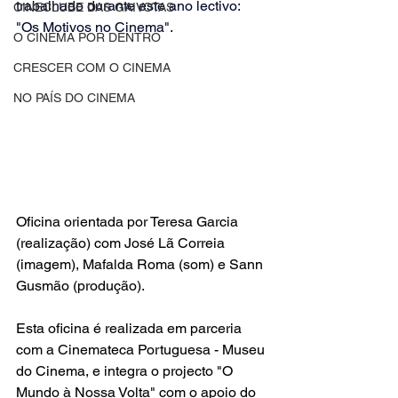
trabalhado durante este ano lectivo: 
CINECLUBE DAS GAIVOTAS
"Os Motivos no Cinema".
O CINEMA POR DENTRO
CRESCER COM O CINEMA
NO PAÍS DO CINEMA
Oficina orientada por Teresa Garcia 
(realização) com José Lã Correia 
(imagem), Mafalda Roma (som) e Sann 
Gusmão (produção).
Esta oficina é realizada em parceria 
com a Cinemateca Portuguesa - Museu 
do Cinema, e integra o projecto "O 
Mundo à Nossa Volta" com o apoio do 