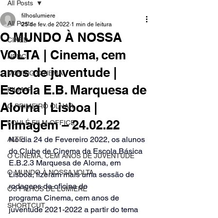
All Posts
filhoslumiere
All Posts
25 de fev. de 2022
1 min de leitura
O MUNDO À NOSSA
CINED
VOLTA | Cinema, cem
NPDC
anos de juventude |
MOVING CINEMA
Escola E.B. Marquesa de
FILMAR
Alorna | Lisboa |
O PRIMEIRO OLHAR
Filmagem – 24.02.22
LOULÉ FILM OFFICE
No dia 24 de Fevereiro 2022, os alunos 
ALTE
do Clube de Cinema da Escola Básica 
O CINEMA, CEM ANOS DE JUVENTUDE
E.B.2.3 Marquesa de Alorna, em 
O MUNDO À NOSSA VOLTA
Lisboa, fizeram mais uma sessão de 
rodagens da oficina do 
OS FILHOS DE LUMIÈRE
programa Cinema, cem anos de 
SHORTCUT
juventude 2021-2022 a partir do tema 