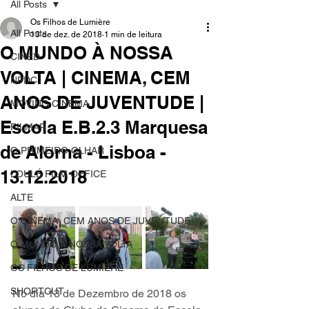
All Posts
Os Filhos de Lumière
All Posts
13 de dez. de 2018
1 min de leitura
O MUNDO À NOSSA
CINED
VOLTA | CINEMA, CEM
NPDC
ANOS DE JUVENTUDE |
MOVING CINEMA
Escola E.B.2.3 Marquesa
FILMAR
de Alorna - Lisboa -
O PRIMEIRO OLHAR
13.12.2018
LOULÉ FILM OFFICE
ALTE
O CINEMA, CEM ANOS DE JUVENTUDE
O MUNDO À NOSSA VOLTA
OS FILHOS DE LUMIÈRE
SHORTCUT
No dia 13 de Dezembro de 2018 os 