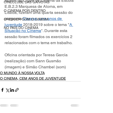
alunos do Clube de Cinema da Escola 
CINECLUBE DAS GAIVOTAS
E.B.2.3 Marquesa de Alorna, em 
O CINEMA POR DENTRO
Lisboa, fizeram uma quarta sessão do 
programa 
Cinema, cem anos de 
CRESCER COM O CINEMA
juventude
 2018-2019 sobre o tema "
A 
NO PAÍS DO CINEMA
Situação no Cinema
". Durante esta 
sessão foram filmados os exercícios 2 
relacionados com o tema em trabalho.
Oficina orientada por Teresa Garcia 
(realização) com Sann Gusmão 
(imagem) e Simão Chambel (som)
O MUNDO À NOSSA VOLTA
O CINEMA, CEM ANOS DE JUVENTUDE