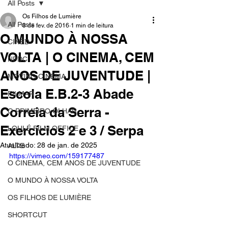
All Posts
Os Filhos de Lumière
All Posts
8 de fev. de 2016
1 min de leitura
O MUNDO À NOSSA
CINED
VOLTA | O CINEMA, CEM
NPDC
ANOS DE JUVENTUDE |
MOVING CINEMA
Escola E.B.2-3 Abade
FILMAR
Correia da Serra -
O PRIMEIRO OLHAR
Exercícios 2 e 3 / Serpa
LOULÉ FILM OFFICE
Atualizado:
28 de jan. de 2025
ALTE
https://vimeo.com/159177487
O CINEMA, CEM ANOS DE JUVENTUDE
O MUNDO À NOSSA VOLTA
OS FILHOS DE LUMIÈRE
SHORTCUT