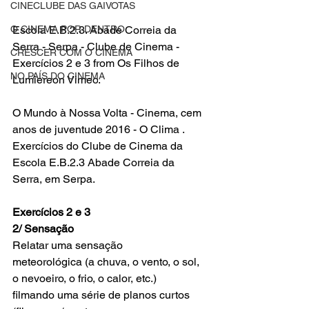
CINECLUBE DAS GAIVOTAS
Escola E.B.2.3. Abade Correia da 
O CINEMA POR DENTRO
Serra - Serpa - Clube de Cinema - 
CRESCER COM O CINEMA
Exercícios 2 e 3
 from 
Os Filhos de 
NO PAÍS DO CINEMA
Lumiere
on 
Vimeo
.
O Mundo à Nossa Volta
 - 
Cinema, cem 
anos de juventude 2016 - O Clima
 . 
Exercícios do Clube de Cinema da 
Escola E.B.2.3 Abade Correia da 
Serra, em Serpa.
Exercícios 2 e 3
2/ Sensação
Relatar uma sensação 
meteorológica (a chuva, o vento, o sol, 
o nevoeiro, o frio, o calor, etc.) 
filmando uma série de planos curtos 