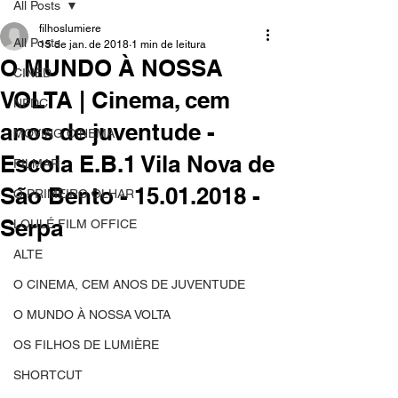
All Posts
filhoslumiere
All Posts
15 de jan. de 2018
1 min de leitura
O MUNDO À NOSSA
CINED
VOLTA | Cinema, cem
NPDC
anos de juventude -
MOVING CINEMA
Escola E.B.1 Vila Nova de
FILMAR
São Bento - 15.01.2018 -
O PRIMEIRO OLHAR
Serpa
LOULÉ FILM OFFICE
ALTE
O CINEMA, CEM ANOS DE JUVENTUDE
O MUNDO À NOSSA VOLTA
OS FILHOS DE LUMIÈRE
SHORTCUT