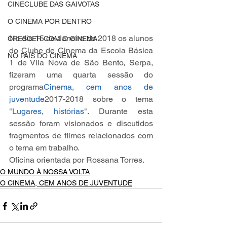
CINECLUBE DAS GAIVOTAS
O CINEMA POR DENTRO
No dia 15 de Janeiro de 2018 os alunos 
CRESCER COM O CINEMA
do Clube de Cinema da Escola Básica 
NO PAÍS DO CINEMA
1 de Vila Nova de São Bento, Serpa, 
fizeram uma quarta sessão do 
programa
Cinema, cem anos de 
juventude
2017-2018 sobre o tema 
"
Lugares, histórias
". Durante esta 
sessão foram visionados e discutidos 
fragmentos de filmes relacionados com 
o tema em trabalho.
Oficina orientada por Rossana Torres. 
O MUNDO À NOSSA VOLTA
O CINEMA, CEM ANOS DE JUVENTUDE