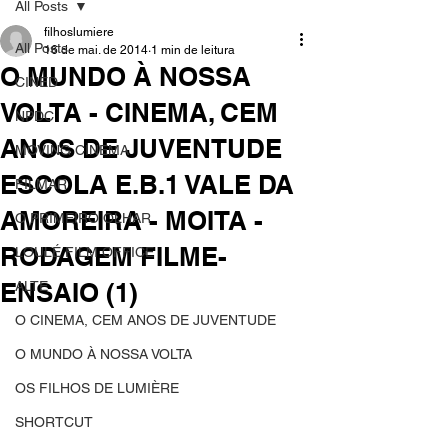
All Posts
filhoslumiere
All Posts
16 de mai. de 2014
1 min de leitura
O MUNDO À NOSSA
CINED
VOLTA - CINEMA, CEM
NPDC
ANOS DE JUVENTUDE
MOVING CINEMA
ESCOLA E.B.1 VALE DA
FILMAR
AMOREIRA - MOITA -
O PRIMEIRO OLHAR
RODAGEM FILME-
LOULÉ FILM OFFICE
ENSAIO (1)
ALTE
O CINEMA, CEM ANOS DE JUVENTUDE
O MUNDO À NOSSA VOLTA
OS FILHOS DE LUMIÈRE
SHORTCUT