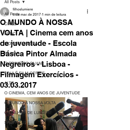
All Posts
filhoslumiere
All Posts
4 de mar. de 2017
1 min de leitura
O MUNDO À NOSSA
CINED
VOLTA | Cinema cem anos
NPDC
de juventude - Escola
MOVING CINEMA
Básica Pintor Almada
FILMAR
Negreiros - Lisboa -
O PRIMEIRO OLHAR
Filmagem Exercícios -
LOULÉ FILM OFFICE
03.03.2017
ALTE
O CINEMA, CEM ANOS DE JUVENTUDE
O MUNDO À NOSSA VOLTA
OS FILHOS DE LUMIÈRE
SHORTCUT