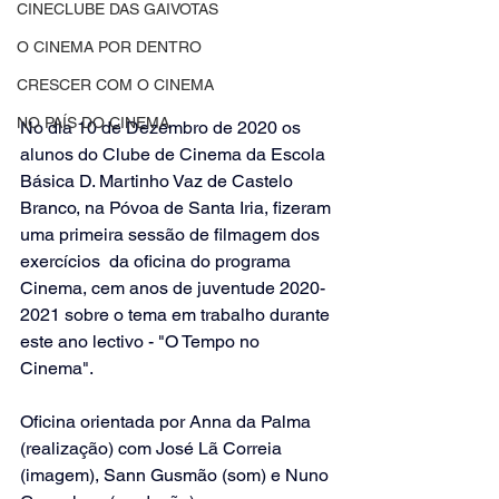
CINECLUBE DAS GAIVOTAS
O CINEMA POR DENTRO
CRESCER COM O CINEMA
NO PAÍS DO CINEMA
No dia 10 de Dezembro de 2020 os 
alunos do Clube de Cinema da Escola 
Básica D. Martinho Vaz de Castelo 
Branco, na Póvoa de Santa Iria, fizeram 
uma primeira sessão de filmagem dos 
exercícios  da oficina do programa 
Cinema, cem anos de juventude 2020-
2021 sobre o tema em trabalho durante 
este ano lectivo - "O Tempo no 
Cinema". 
Oficina orientada por Anna da Palma 
(realização) com José Lã Correia 
(imagem), Sann Gusmão (som) e Nuno 