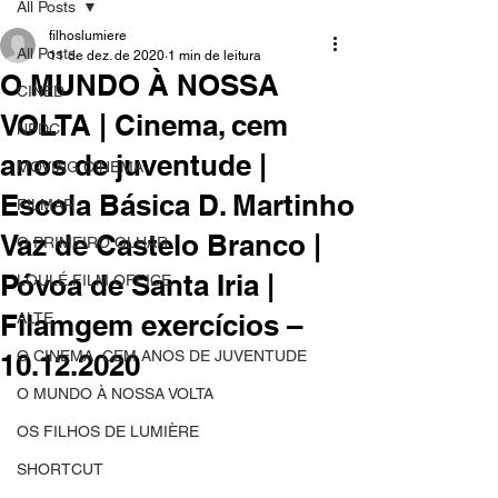
All Posts
filhoslumiere
All Posts
11 de dez. de 2020
1 min de leitura
O MUNDO À NOSSA
CINED
VOLTA | Cinema, cem
NPDC
anos de juventude |
MOVING CINEMA
Escola Básica D. Martinho
FILMAR
Vaz de Castelo Branco |
O PRIMEIRO OLHAR
Póvoa de Santa Iria |
LOULÉ FILM OFFICE
Filamgem exercícios –
ALTE
O CINEMA, CEM ANOS DE JUVENTUDE
10.12.2020
O MUNDO À NOSSA VOLTA
OS FILHOS DE LUMIÈRE
SHORTCUT