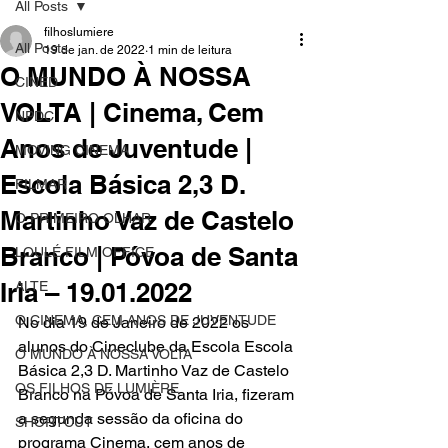
All Posts
filhoslumiere
All Posts
19 de jan. de 2022
1 min de leitura
O MUNDO À NOSSA
CINED
VOLTA | Cinema, Cem
NPDC
Anos de Juventude |
MOVING CINEMA
Escola Básica 2,3 D.
FILMAR
Martinho Vaz de Castelo
O PRIMEIRO OLHAR
Branco | Póvoa de Santa
LOULÉ FILM OFFICE
Iria – 19.01.2022
ALTE
O CINEMA, CEM ANOS DE JUVENTUDE
No dia 19 de Janeiro de 2022 os 
alunos do Cineclube da Escola Escola 
O MUNDO À NOSSA VOLTA
Básica 2,3 D. Martinho Vaz de Castelo 
OS FILHOS DE LUMIÈRE
Branco na Póvoa de Santa Iria, fizeram 
a segunda sessão da oficina do 
SHORTCUT
programa Cinema, cem anos de 