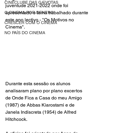
CINECLUBE DAS GAIVOTAS
juventude 2021-2022 onde foi 
apresentado o tema trabalhado durante 
O CINEMA POR DENTRO
este ano lectivo - "Os Motivos no 
CRESCER COM O CINEMA
Cinema".
NO PAÍS DO CINEMA
Durante esta sessão os alunos 
analisaram plano por plano excertos 
de Onde Fica a Casa do meu Amigo 
(1987) de Abbas Kiarostami e de 
Janela Indiscreta (1954) de Alfred 
Hitchcock.