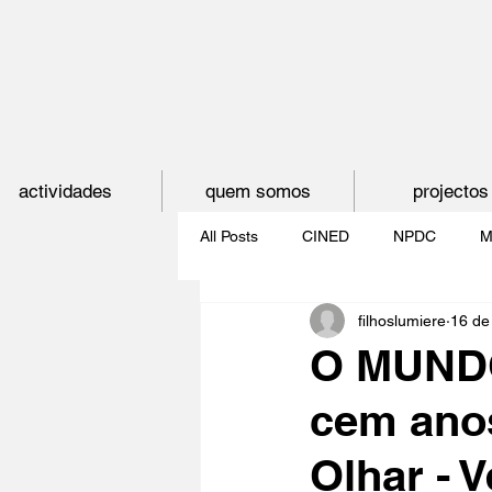
actividades
quem somos
projectos
All Posts
CINED
NPDC
M
filhoslumiere
16 de
O CINEMA, CEM ANOS DE JUVE
O MUNDO
cem anos
CINECLUBE DAS GAIVOTAS
Olhar - 