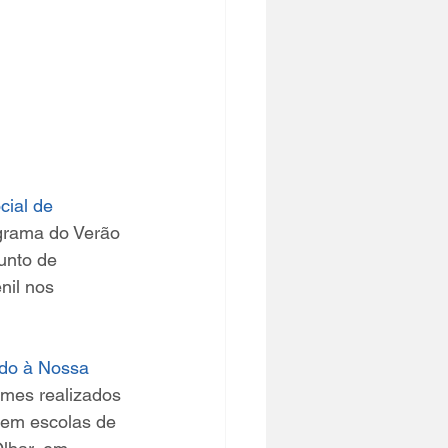
ial de 
grama do Verão 
unto de 
nil nos 
do à Nossa 
lmes realizados 
 em escolas de 