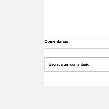
Comentários
Escreva um comentário
CINED | CINEMA,
CIDADANIA E
DESENVOLVIMENTO -
Oficina acreditada para
professores e mediadores