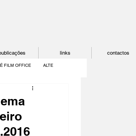
publicações
links
contactos
É FILM OFFICE
ALTE
E
SHORTCUT
nema
eiro
PAÍS DO CINEMA
6.2016