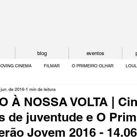
blog
eventos
OVING CINEMA
FILMAR
O PRIMEIRO OLHAR
LOUL
 jun. de 2016
1 min de leitura
NTUDE
O MUNDO À NOSSA VOLTA
OS FILHOS DE LUMIÈR
 À NOSSA VOLTA | Ci
 de juventude e O Prim
O CINEMA POR DENTRO
CRESCER COM O CINEMA
NO 
Verão Jovem 2016 - 14.0