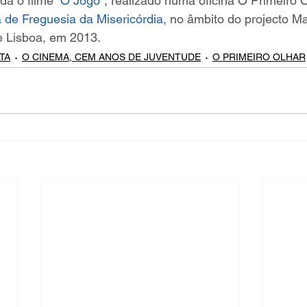
da o filme “
O Jogo
”, realizado numa oficina O Primeiro 
 de Freguesia da Misericórdia
, no âmbito do projecto Ma
 Lisboa, em 2013.
TA
O CINEMA, CEM ANOS DE JUVENTUDE
O PRIMEIRO OLHAR