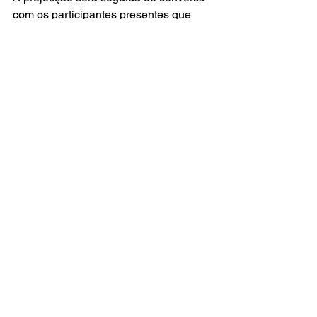
com os participantes presentes que 
darão conta da sua experiência neste 
dispositivo e é aberta a todos os 
familiares, amigos, parceiros e 
interessados.
Ver tudo
Posts recentes