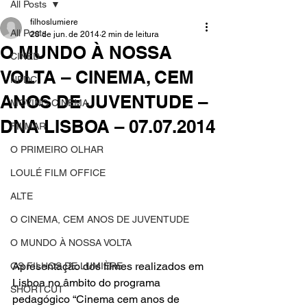
All Posts
filhoslumiere
All Posts
28 de jun. de 2014
2 min de leitura
O MUNDO À NOSSA
CINED
VOLTA – CINEMA, CEM
NPDC
ANOS DE JUVENTUDE –
MOVING CINEMA
DNA LISBOA – 07.07.2014
FILMAR
O PRIMEIRO OLHAR
LOULÉ FILM OFFICE
ALTE
O CINEMA, CEM ANOS DE JUVENTUDE
O MUNDO À NOSSA VOLTA
Apresentação dos filmes realizados em 
OS FILHOS DE LUMIÈRE
Lisboa no âmbito do programa 
SHORTCUT
pedagógico “Cinema cem anos de 