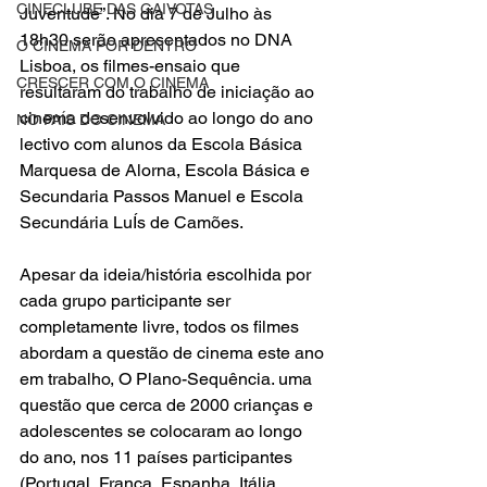
CINECLUBE DAS GAIVOTAS
Juventude”. No dia 7 de Julho às 
18h30 serão apresentados no DNA 
O CINEMA POR DENTRO
Lisboa, os filmes-ensaio que 
CRESCER COM O CINEMA
resultaram do trabalho de iniciação ao 
cinema desenvolvido ao longo do ano 
NO PAÍS DO CINEMA
lectivo com alunos da Escola Básica 
Marquesa de Alorna, Escola Básica e 
Secundaria Passos Manuel e Escola 
Secundária LuÍs de Camões. 
Apesar da ideia/história escolhida por 
cada grupo participante ser 
completamente livre, todos os filmes 
abordam a questão de cinema este ano 
em trabalho, O Plano-Sequência. uma 
questão que cerca de 2000 crianças e 
adolescentes se colocaram ao longo 
do ano, nos 11 países participantes 
(Portugal, França, Espanha, Itália, 