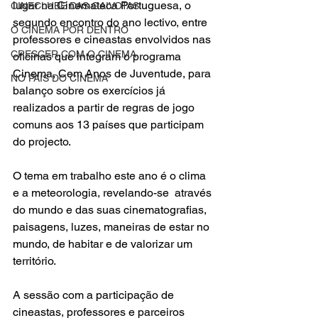
lugar na 
Cinemateca Portugues
a, o 
CINECLUBE DAS GAIVOTAS
segundo encontro do ano lectivo, entre 
O CINEMA POR DENTRO
professores e cineastas envolvidos nas 
CRESCER COM O CINEMA
oficinas que integram o programa 
Cinema, Cem Anos de Juventude
, para 
NO PAÍS DO CINEMA
balanço sobre os exercícios já 
realizados a partir de regras de jogo 
comuns aos 13 países que participam 
do projecto.
O tema em trabalho este ano é o clima 
e a meteorologia, revelando-se  através 
do mundo e das suas cinematografias, 
paisagens, luzes, maneiras de estar no 
mundo, de habitar e de valorizar um 
território.
A sessão com a participação de 
cineastas, professores e parceiros 