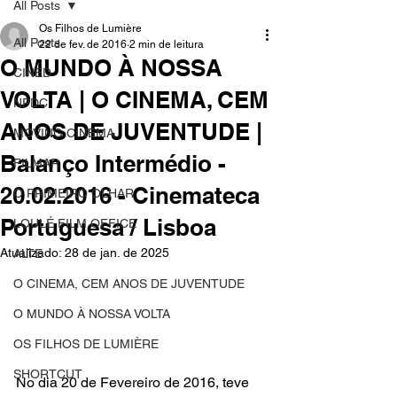
All Posts
Os Filhos de Lumière
All Posts
22 de fev. de 2016
2 min de leitura
O MUNDO À NOSSA
CINED
VOLTA | O CINEMA, CEM
NPDC
ANOS DE JUVENTUDE |
MOVING CINEMA
Balanço Intermédio -
FILMAR
20.02.2016 - Cinemateca
O PRIMEIRO OLHAR
Portuguesa / Lisboa
LOULÉ FILM OFFICE
Atualizado:
28 de jan. de 2025
ALTE
O CINEMA, CEM ANOS DE JUVENTUDE
O MUNDO À NOSSA VOLTA
OS FILHOS DE LUMIÈRE
SHORTCUT
No dia 20 de Fevereiro de 2016, teve 