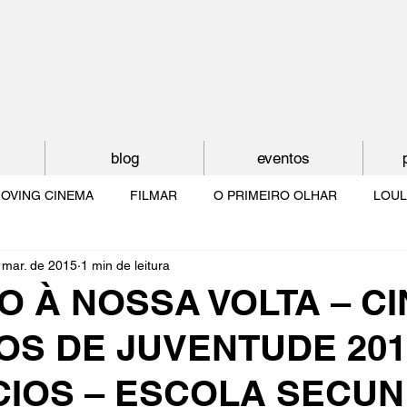
blog
eventos
OVING CINEMA
FILMAR
O PRIMEIRO OLHAR
LOUL
 mar. de 2015
1 min de leitura
NTUDE
O MUNDO À NOSSA VOLTA
OS FILHOS DE LUMIÈR
O À NOSSA VOLTA – C
OS DE JUVENTUDE 201
O CINEMA POR DENTRO
CRESCER COM O CINEMA
NO 
CIOS – ESCOLA SECUN