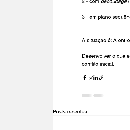
2 - com 
découpage
 
3 - em plano sequên
A situação é: A entr
Desenvolver o que s
conflito inicial. 
Posts recentes