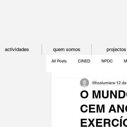
actividades
quem somos
projectos
All Posts
CINED
NPDC
M
filhoslumiere
12 de
O CINEMA, CEM ANOS DE JUVE
O MUND
CEM AN
CINECLUBE DAS GAIVOTAS
EXERCÍ