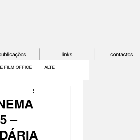
publicações
links
contactos
É FILM OFFICE
ALTE
E
SHORTCUT
INEMA
5 –
PAÍS DO CINEMA
DÁRIA