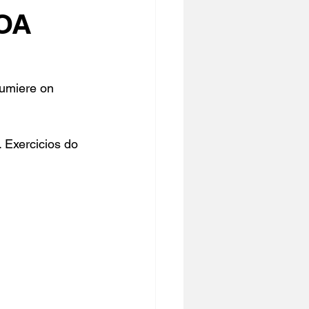
OA
Lumiere
 on 
. Exercicios do 