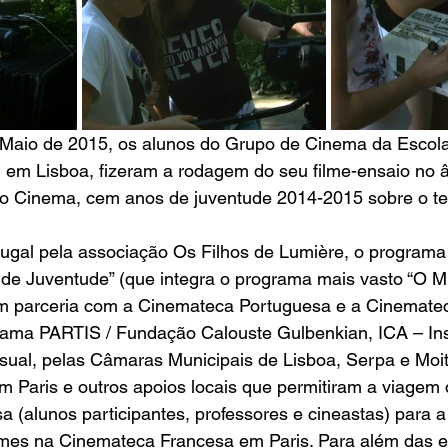
 Maio de 2015, os alunos do Grupo de Cinema da Escola
 em Lisboa, fizeram a rodagem do seu filme-ensaio no 
o
Cinema, cem anos de juventude
 2014-2015 sobre o t
ugal pela associação
Os Filhos de Lumière
, o programa
de Juventude
” (que integra o programa mais vasto “
O M
em parceria com a 
Cinemateca Portuguesa
 e a 
Cinemate
rama PARTIS 
/ 
Fundação Calouste Gulbenkian
, 
ICA – Ins
sual
, pelas Câmaras Municipais de 
Lisboa
, 
Serpa
 e 
Moi
m Paris e outros apoios locais que permitiram a viagem
 (alunos participantes, professores e cineastas) para a
lmes na Cinemateca Francesa em Paris. Para além das e