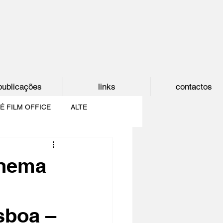
publicações
links
contactos
É FILM OFFICE
ALTE
E
SHORTCUT
nema
PAÍS DO CINEMA
sboa –