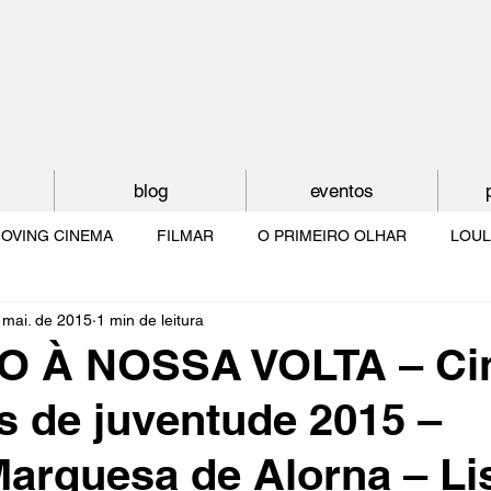
blog
eventos
OVING CINEMA
FILMAR
O PRIMEIRO OLHAR
LOUL
 mai. de 2015
1 min de leitura
NTUDE
O MUNDO À NOSSA VOLTA
OS FILHOS DE LUMIÈR
 À NOSSA VOLTA – Ci
 de juventude 2015 –
O CINEMA POR DENTRO
CRESCER COM O CINEMA
NO 
Marquesa de Alorna – Li