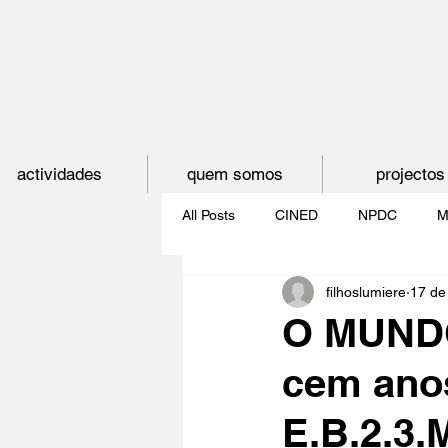
actividades
quem somos
projectos
All Posts
CINED
NPDC
M
filhoslumiere
17 de
O CINEMA, CEM ANOS DE JUVE
O MUNDO
cem anos
CINECLUBE DAS GAIVOTAS
E.B.2.3.