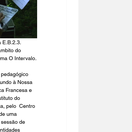
 E.B.2.3. 
âmbito do 
ema 
O Intervalo
.
 pedagógico 
undo à Nossa 
ca Francesa
 e 
tituto do 
ta
, pelo  Centro 
 de uma 
 sessão de 
ntidades 