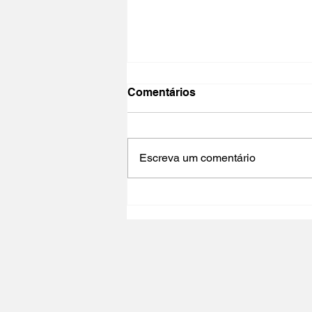
Comentários
Escreva um comentário
NO PAÍS DO CINEMA 2025 |
Polo Cultural Gaivotas /
Lisboa