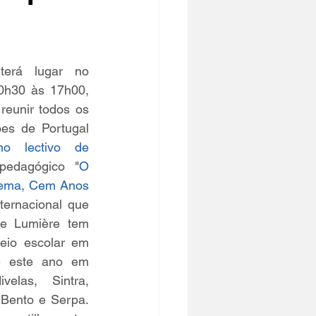
No dia 15 de Junho, terá lugar no 
0h30 às 17h00, 
reunir todos os 
ões de Portugal 
no lectivo de 
pedagógico "
O 
nema, Cem Anos 
nternacional que 
e Lumière tem 
eio escolar em 
- este ano em 
elas, Sintra, 
Bento e Serpa. 