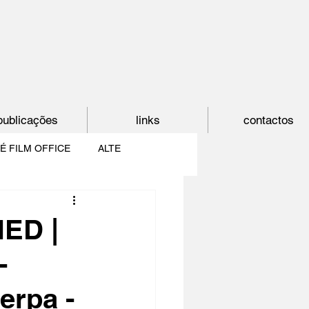
publicações
links
contactos
É FILM OFFICE
ALTE
E
SHORTCUT
ED |
-
PAÍS DO CINEMA
erpa -