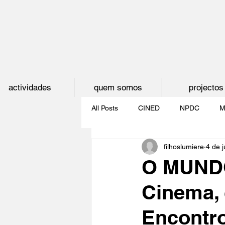
actividades
quem somos
projectos
All Posts
CINED
NPDC
M
filhoslumiere
4 de 
O CINEMA, CEM ANOS DE JUVE
O MUNDO
Cinema, 
CINECLUBE DAS GAIVOTAS
Encontro