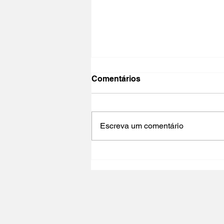
Comentários
Escreva um comentário
NO PAÍS DO CINEMA 2025 |
Polo Cultural Gaivotas /
Lisboa