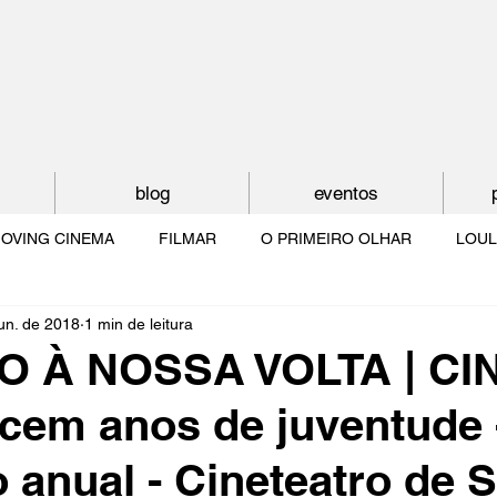
blog
eventos
OVING CINEMA
FILMAR
O PRIMEIRO OLHAR
LOUL
jun. de 2018
1 min de leitura
NTUDE
O MUNDO À NOSSA VOLTA
OS FILHOS DE LUMIÈR
 À NOSSA VOLTA | CIN
cem anos de juventude 
O CINEMA POR DENTRO
CRESCER COM O CINEMA
NO 
 anual - Cineteatro de S