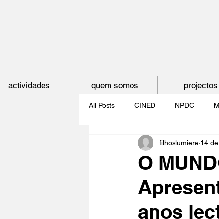
actividades
quem somos
projectos
All Posts
CINED
NPDC
M
filhoslumiere
14 de
O CINEMA, CEM ANOS DE JUVE
O MUNDO
Apresent
CINECLUBE DAS GAIVOTAS
anos lec