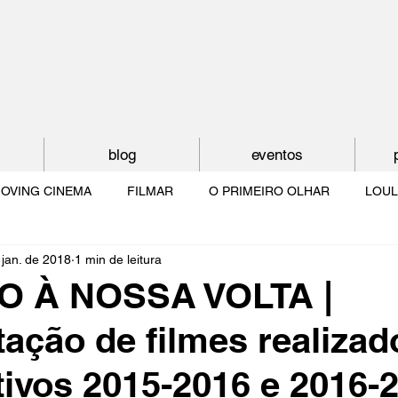
blog
eventos
OVING CINEMA
FILMAR
O PRIMEIRO OLHAR
LOUL
 jan. de 2018
1 min de leitura
NTUDE
O MUNDO À NOSSA VOLTA
OS FILHOS DE LUMIÈR
 À NOSSA VOLTA |
ação de filmes realizad
O CINEMA POR DENTRO
CRESCER COM O CINEMA
NO 
tivos 2015-2016 e 2016-2