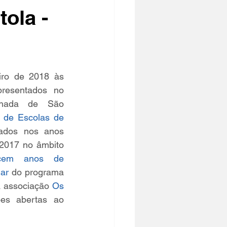
ola -
iro de 2018 às 
esentados no 
chada de São 
de Escolas de 
zados nos anos 
2017 no âmbito 
cem anos de 
har
 do programa 
 associação 
Os 
es abertas ao 