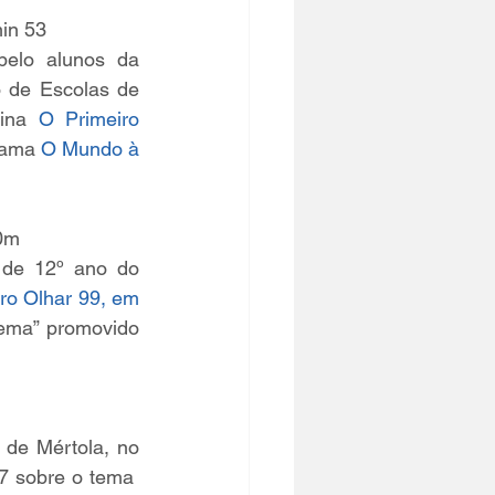
min 53
pelo alunos da 
 de Escolas de 
ina 
O Primeiro 
rama 
O Mundo à 
0m 
filme colectivo dos alunos de 12º ano do 
ro Olhar 99, em 
nema” promovido 
de Mértola, no 
 2016-2017 sobre o tema  