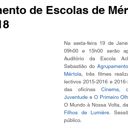
nto de Escolas de Mért
18
Na sexta-feira 19 de Jane
09h00 e 15h00 serão apr
Auditório da Escola A
Sebastião do 
Agrupamento 
Mértola
, três filmes reali
lectivos 2015-2016 e 2016-
das oficinas 
Cinema, 
Juventude
 e 
O Primeiro Ol
O Mundo à Nossa Volta, da
Filhos de Lumière
. Sessõ
público.