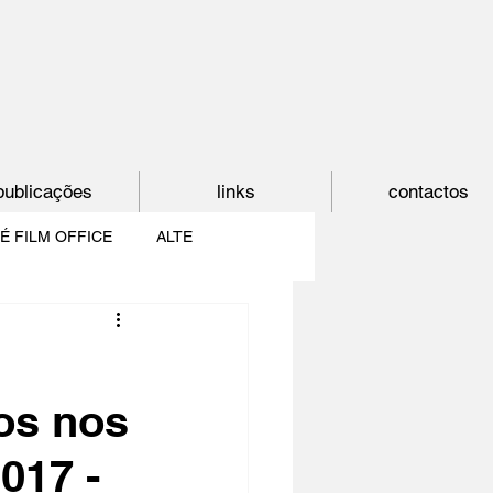
publicações
links
contactos
É FILM OFFICE
ALTE
E
SHORTCUT
os nos
PAÍS DO CINEMA
017 -