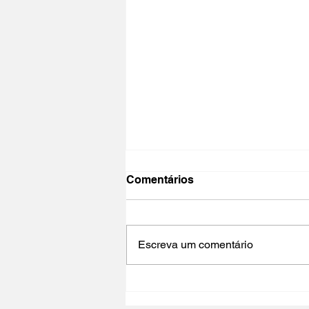
Comentários
Escreva um comentário
O CINEMA, CEM ANOS DE
JUVENTUDE | Formação