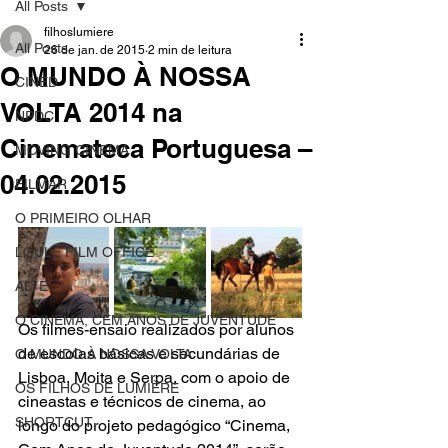
All Posts
filhoslumiere
All Posts
26 de jan. de 2015
2 min de leitura
O MUNDO À NOSSA
CINED
VOLTA 2014 na
NPDC
Cinemateca Portuguesa –
MOVING CINEMA
04.02.2015
FILMAR
O PRIMEIRO OLHAR
LOULÉ FILM OFFICE
ALTE
O CINEMA, CEM ANOS DE JUVENTUDE
Os filmes-ensaio realizados por alunos 
de escolas básicas e secundárias de 
O MUNDO À NOSSA VOLTA
Lisboa, Moita e Serpa, com o apoio de 
OS FILHOS DE LUMIÈRE
cineastas e técnicos de cinema, ao 
SHORTCUT
longo do projeto pedagógico “Cinema, 