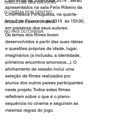
Cem Anos de Juventude 2014”, serão 
CINECLUBE DAS GAIVOTAS
apresentados na sala Felix Ribeiro da
O CINEMA POR DENTRO
Cinemateca Portuguesa
, na quarta-
feira 2 de Fevereiro de 2015  às 15h30, 
CRESCER COM O CINEMA
em presença dos seus autores.
NO PAÍS DO CINEMA
Os temas dos filmes foram 
desenvolvidos a partir das suas ideias 
e questões próprias da idade, lugar, 
imaginários (a inclusão, a identidade, 
primeiros encontros amorosos...). O 
alinhamento da sessão inclui uma 
seleção de filmes realizados por 
alunos dos outros países participantes 
neste projeto. Todos estes filmes 
refletiram sobre
o que é o plano-
sequência
 no cinema e seguiram as 
mesmas regras do jogo.