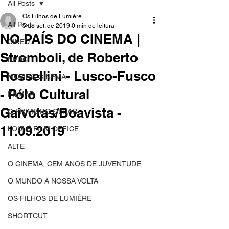
All Posts
Os Filhos de Lumière
All Posts
5 de set. de 2019
0 min de leitura
NO PAÍS DO CINEMA |
CINED
Stromboli, de Roberto
NPDC
Rossellini - Lusco-Fusco
MOVING CINEMA
- Pólo Cultural
FILMAR
Gaivotas/Boavista -
O PRIMEIRO OLHAR
11.09.2019
LOULÉ FILM OFFICE
ALTE
O CINEMA, CEM ANOS DE JUVENTUDE
O MUNDO À NOSSA VOLTA
OS FILHOS DE LUMIÈRE
SHORTCUT