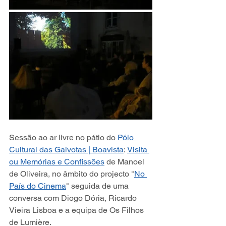
Sessão ao ar livre no pátio do 
Pólo 
Cultural das Gaivotas | Boavista
: 
Visita 
ou Memórias e Confissões
 de Manoel 
de Oliveira, no âmbito do projecto "
No 
País do Cinema
" seguida de uma 
conversa com Diogo Dória, Ricardo 
Vieira Lisboa e a equipa de Os Filhos 
de Lumière.