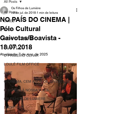
All Posts
Os Filhos de Lumière
All Posts
19 de jul. de 2018
1 min de leitura
NO PAÍS DO CINEMA |
CINED
Pólo Cultural
NPDC
Gaivotas/Boavista -
MOVING CINEMA
18.07.2018
FILMAR
Atualizado:
7 de mar. de 2025
O PRIMEIRO OLHAR
LOULÉ FILM OFFICE
ALTE
O CINEMA, CEM ANOS DE JUVENTUDE
O MUNDO À NOSSA VOLTA
OS FILHOS DE LUMIÈRE
SHORTCUT