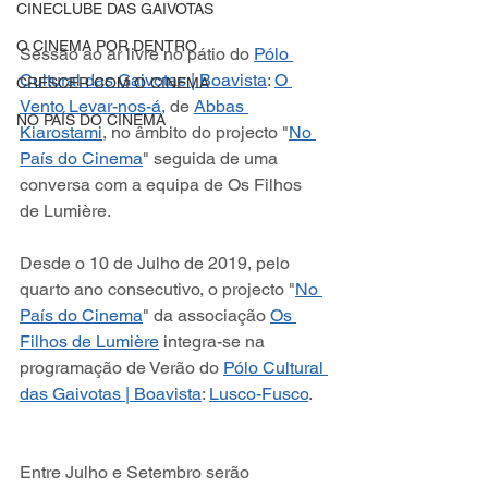
CINECLUBE DAS GAIVOTAS
O CINEMA POR DENTRO
Sessão ao ar livre no pátio do 
Pólo 
Cultural das Gaivotas | Boavista
: 
O 
CRESCER COM O CINEMA
Vento Levar-nos-á,
 de 
Abbas 
NO PAÍS DO CINEMA
Kiarostami
, no âmbito do projecto "
No 
País do Cinema
" seguida de uma 
conversa com a equipa de Os Filhos 
de Lumière.
Desde o 10 de Julho de 2019, pelo 
quarto ano consecutivo, o projecto "
No 
País do Cinema
" da associação 
Os 
Filhos de Lumière
 integra-se na 
programação de Verão do 
Pólo Cultural 
das Gaivotas | Boavista
: 
Lusco-Fusco
.
Entre Julho e Setembro serão 