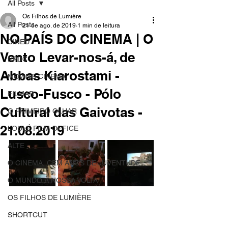
All Posts
Os Filhos de Lumière
All Posts
21 de ago. de 2019
1 min de leitura
NO PAÍS DO CINEMA | O
CINED
Vento Levar-nos-á, de
NPDC
Abbas Kiarostami -
MOVING CINEMA
Lusco-Fusco - Pólo
FILMAR
Cultural das Gaivotas -
O PRIMEIRO OLHAR
21.08.2019
LOULÉ FILM OFFICE
ALTE
O CINEMA, CEM ANOS DE JUVENTUDE
O MUNDO À NOSSA VOLTA
OS FILHOS DE LUMIÈRE
SHORTCUT