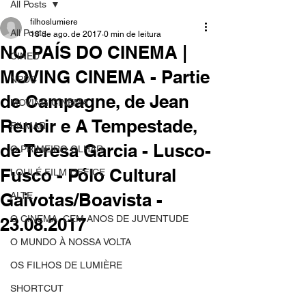
All Posts
filhoslumiere
All Posts
18 de ago. de 2017
0 min de leitura
NO PAÍS DO CINEMA |
CINED
MOVING CINEMA - Partie
NPDC
de Campagne, de Jean
MOVING CINEMA
Renoir e A Tempestade,
FILMAR
de Teresa Garcia - Lusco-
O PRIMEIRO OLHAR
Fusco - Pólo Cultural
LOULÉ FILM OFFICE
Gaivotas/Boavista -
ALTE
O CINEMA, CEM ANOS DE JUVENTUDE
23.08.2017
O MUNDO À NOSSA VOLTA
OS FILHOS DE LUMIÈRE
SHORTCUT