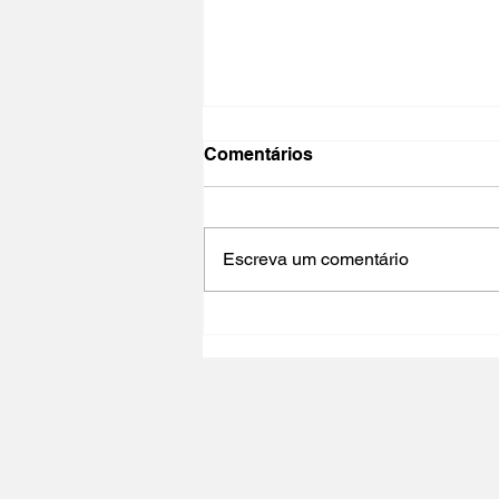
Comentários
Escreva um comentário
NO PAÍS DO CINEMA | O
Que é a Liberdade? O
Corpo, O Sentimento de Si |
8ª Sessão