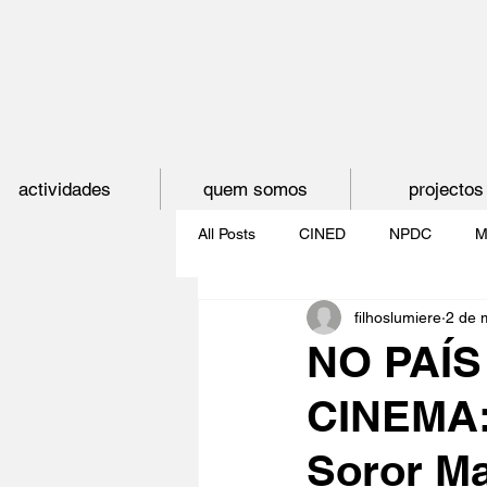
actividades
quem somos
projectos
All Posts
CINED
NPDC
M
filhoslumiere
2 de 
O CINEMA, CEM ANOS DE JUVE
NO PAÍS
CINEMA: 
CINECLUBE DAS GAIVOTAS
Soror Ma