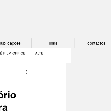
publicações
links
contactos
É FILM OFFICE
ALTE
E
SHORTCUT
ório
PAÍS DO CINEMA
ra