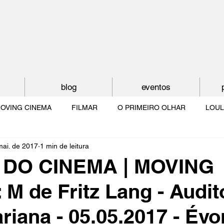
blog
eventos
OVING CINEMA
FILMAR
O PRIMEIRO OLHAR
LOUL
mai. de 2017
1 min de leitura
NTUDE
O MUNDO À NOSSA VOLTA
OS FILHOS DE LUMIÈR
 DO CINEMA | MOVING
M de Fritz Lang - Audit
O CINEMA POR DENTRO
CRESCER COM O CINEMA
NO 
riana - 05.05.2017 - Évo