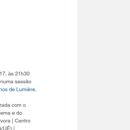
017, às 21h30 
 numa sessão 
lhos de Lumière
.
izada com o 
inema e do 
vora | Centro 
/UÉ) | 