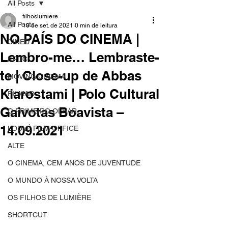
All Posts
filhoslumiere
All Posts
10 de set. de 2021
0 min de leitura
NO PAÍS DO CINEMA |
CINED
Lembro-me… Lembraste-
NPDC
te | Close-up de Abbas
MOVING CINEMA
Kiarostami | Polo Cultural
FILMAR
Gaivotas Boavista –
O PRIMEIRO OLHAR
14.09.2021
LOULÉ FILM OFFICE
ALTE
O CINEMA, CEM ANOS DE JUVENTUDE
O MUNDO À NOSSA VOLTA
OS FILHOS DE LUMIÈRE
SHORTCUT