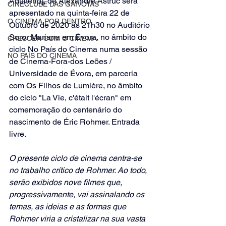
Adultério], de Alexandre Astruc será 
CINECLUBE DAS GAIVOTAS
apresentado na quinta-feira 22 de 
O CINEMA POR DENTRO
Outubro de 2020 às 21h30 no Auditório 
Soror Mariana em Évora, no âmbito do 
CRESCER COM O CINEMA
ciclo No País do Cinema numa sessão 
NO PAÍS DO CINEMA
de Cinema-Fora-dos Leões / 
Universidade de Évora, em parceria 
com Os Filhos de Lumière, no âmbito 
do ciclo "La Vie, c'était l'écran" em 
comemoração do centenário do 
nascimento de Éric Rohmer. Entrada 
livre.
O presente ciclo de cinema centra-se 
no trabalho crítico de Rohmer. Ao todo, 
serão exibidos nove filmes que, 
progressivamente, vai assinalando os 
temas, as ideias e as formas que 
Rohmer viria a cristalizar na sua vasta 