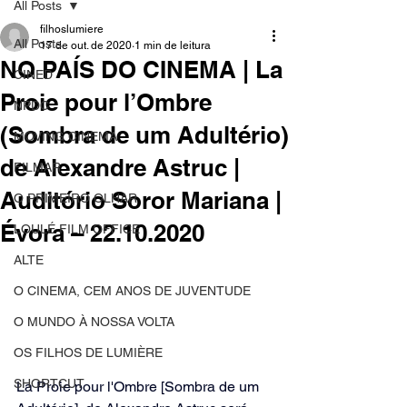
All Posts
filhoslumiere
All Posts
17 de out. de 2020
1 min de leitura
NO PAÍS DO CINEMA | La
CINED
Proie pour l’Ombre
NPDC
(Sombra de um Adultério)
MOVING CINEMA
de Alexandre Astruc |
FILMAR
Auditório Soror Mariana |
O PRIMEIRO OLHAR
Évora – 22.10.2020
LOULÉ FILM OFFICE
ALTE
O CINEMA, CEM ANOS DE JUVENTUDE
O MUNDO À NOSSA VOLTA
OS FILHOS DE LUMIÈRE
SHORTCUT
La Proie pour l'Ombre [Sombra de um 