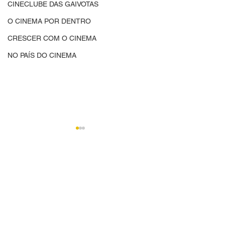
CINECLUBE DAS GAIVOTAS
O CINEMA POR DENTRO
CRESCER COM O CINEMA
NO PAÍS DO CINEMA
Comentários
CINED | CINEMA,
CINED | O Cine
Escreva um comentário
CIDADANIA E
Dentro