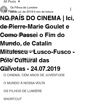
All Posts
Os Filhos de Lumière
All Posts
20 de jul. de 2019
0 min de leitura
NO PAÍS DO CINEMA | Ici,
CINED
de Pierre-Marie Goulet e
NPDC
Como Passei o Fim do
MOVING CINEMA
Mundo, de Catalin
FILMAR
Mitulescu - Lusco-Fusco -
O PRIMEIRO OLHAR
Pólo Cultural das
LOULÉ FILM OFFICE
Gaivotas - 24.07.2019
ALTE
O CINEMA, CEM ANOS DE JUVENTUDE
O MUNDO À NOSSA VOLTA
OS FILHOS DE LUMIÈRE
SHORTCUT