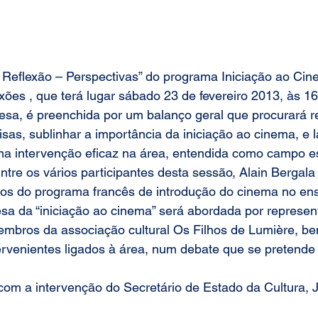
 Reflexão – Perspectivas
” do programa 
Iniciação ao Cin
exões
 , que terá lugar sábado 23 de fevereiro 2013, às 1
a, é preenchida por um balanço geral que procurará ref
isas, sublinhar a importância da iniciação ao cinema, e 
ma intervenção eficaz na área, entendida como campo es
Entre os vários participantes desta sessão, Alain Bergala
os do 
programa francês de introdução do cinema no ens
sa da “iniciação ao cinema” será abordada por represen
embros da associação cultural 
Os Filhos de Lumière
, b
tervenientes ligados à área, num debate que se pretende
com a intervenção do 
Secretário de Estado da Cultura, 