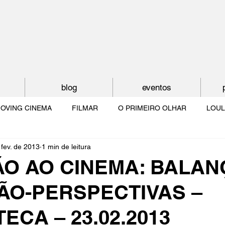
blog
eventos
OVING CINEMA
FILMAR
O PRIMEIRO OLHAR
LOUL
 fev. de 2013
1 min de leitura
NTUDE
O MUNDO À NOSSA VOLTA
OS FILHOS DE LUMIÈR
ÃO AO CINEMA: BALAN
ÃO-PERSPECTIVAS –
O CINEMA POR DENTRO
CRESCER COM O CINEMA
NO 
ECA – 23.02.2013