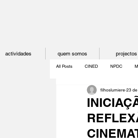
actividades
quem somos
projectos
All Posts
CINED
NPDC
M
filhoslumiere
23 de
O CINEMA, CEM ANOS DE JUVE
INICIAÇ
REFLEX
CINECLUBE DAS GAIVOTAS
CINEMAT