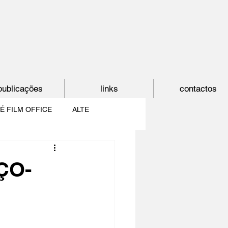
publicações
links
contactos
É FILM OFFICE
ALTE
E
SHORTCUT
ÇO-
PAÍS DO CINEMA