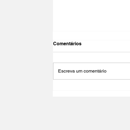
Comentários
Escreva um comentário
NO PAÍS DO CINEMA 2025 |
Polo Cultural Gaivotas /
Lisboa