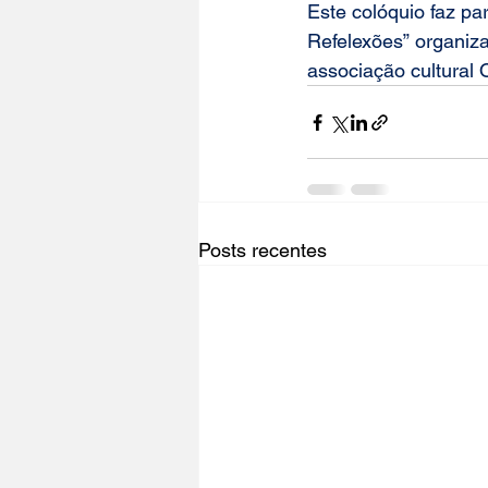
Este colóquio faz pa
Refelexões
” organiz
associação cultural O
Posts recentes