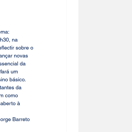
ema: 
6h30, na 
lectir sobre o 
lançar novas 
sencial da 
 fará um 
ino básico
.
tantes da
em como 
 aberto à 
Jorge Barreto 