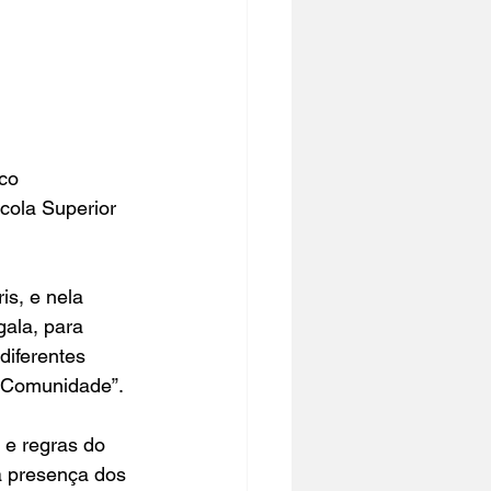
co 
cola Superior 
s, e nela 
ala, para 
diferentes 
, Comunidade”.
 e regras do 
a presença dos 