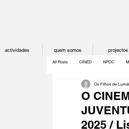
actividades
quem somos
projectos
All Posts
CINED
NPDC
M
Os Filhos de Lumi
O CINEMA, CEM ANOS DE JUVE
O CINE
JUVENTUD
CINECLUBE DAS GAIVOTAS
2025 / L