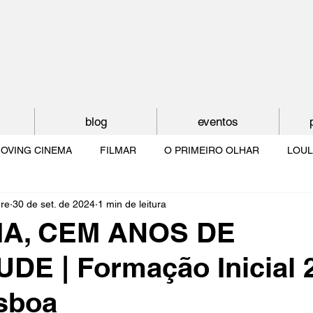
blog
eventos
OVING CINEMA
FILMAR
O PRIMEIRO OLHAR
LOUL
ère
30 de set. de 2024
1 min de leitura
NTUDE
O MUNDO À NOSSA VOLTA
OS FILHOS DE LUMIÈR
MA, CEM ANOS DE
E | Formação Inicial 
O CINEMA POR DENTRO
CRESCER COM O CINEMA
NO 
isboa