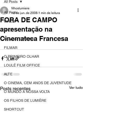
All Posts
filhoslumiere
All Posts
12 de jun. de 2008
1 min de leitura
FORA DE CAMPO
CINED
apresentação na
NPDC
Cinemateca Francesa
MOVING CINEMA
GHFUF
FILMAR
O PRIMEIRO OLHAR
LOULÉ FILM OFFICE
ALTE
O CINEMA, CEM ANOS DE JUVENTUDE
Ver tudo
Posts recentes
O MUNDO À NOSSA VOLTA
OS FILHOS DE LUMIÈRE
SHORTCUT