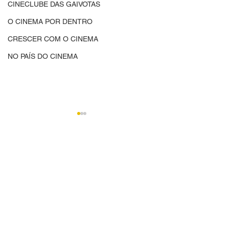
CINECLUBE DAS GAIVOTAS
O CINEMA POR DENTRO
CRESCER COM O CINEMA
NO PAÍS DO CINEMA
Comentários
CINED | CINEMA,
CINED | O Cine
Escreva um comentário
CIDADANIA E
Dentro
DESENVOLVIMENTO -
Oficina acreditada para