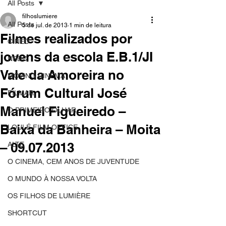
All Posts
filhoslumiere
All Posts
5 de jul. de 2013
1 min de leitura
Filmes realizados por
CINED
jovens da escola E.B.1/JI
NPDC
Vale da Amoreira no
MOVING CINEMA
Fórum Cultural José
FILMAR
Manuel Figueiredo –
O PRIMEIRO OLHAR
Baixa da Banheira – Moita
LOULÉ FILM OFFICE
– 09.07.2013
ALTE
O CINEMA, CEM ANOS DE JUVENTUDE
O MUNDO À NOSSA VOLTA
OS FILHOS DE LUMIÈRE
SHORTCUT