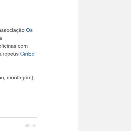
associação 
Os 
a 
oficinas com 
europeus 
CinEd
ão, montagem), 