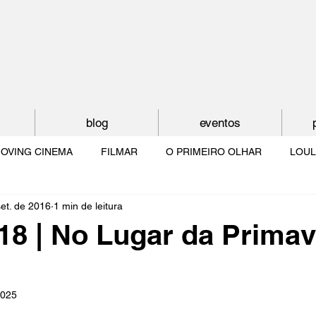
blog
eventos
OVING CINEMA
FILMAR
O PRIMEIRO OLHAR
LOUL
set. de 2016
1 min de leitura
NTUDE
O MUNDO À NOSSA VOLTA
OS FILHOS DE LUMIÈR
8 | No Lugar da Primav
O CINEMA POR DENTRO
CRESCER COM O CINEMA
NO 
2025