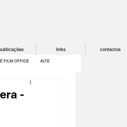
publicações
links
contactos
É FILM OFFICE
ALTE
E
SHORTCUT
era -
PAÍS DO CINEMA