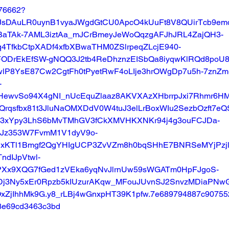
776662?
T4yfJsDAuLR0uynB1vyaJWgdGtCU0ApcO4kUuFt8V8QUirTcb9em
BaTAk-7AML3iztAa_mJCrBmeyJeWoQqzgAFJhJRL4ZajQH3-
4TfkbCtpXADf4xfbXBwaTHM0ZSlrpeqZLcjE940-
FODrEkEfSW-gNQQ3J2tb4ReDhznzEISbQa8iyqwKlRQd8poU8
lP8YsE87Cw2CgtFh0tPyetRwF4oLIje3hrOWgDp7u5h-7znZm
-
ewvSo94X4gNI_nUcEquZlaaz8AKVXAzXHbrrpJxi7Rhmr6H
rqsfbx81t3JluNaOMXDdV0W4tuJ3elLrBoxWIu2SezbOzft7eQ
3xYpy3LhS6bMvTMhGV3fCkXMVHKXNKr94j4g3ouFCJDa-
zJz353W7FvmM1V1dyV9o-
xKTl1Bmgf2QgYHIgUCP3ZvVZm8h0bqSHhE7BNRSeMYjPzjl
ndIJpVtwl-
PXx9XQG7fGed1zVEka6yqNvJlrnUw59sWGATm0HpFJgoS-
j3Ny5xEr0Rpzb5kIUzurAKqw_MFouJUvnSJ2SnvzMDiaPNwG
ZjIhhMk9G.y8_rLBj4wGnxpHT39K1pfw.7e689794887c90755
3e69cd3463c3bd