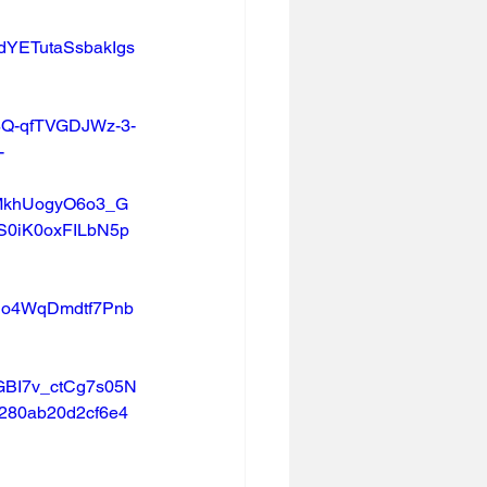
dYETutaSsbakIgs
Q-qfTVGDJWz-3-
-
MkhUogyO6o3_G
S0iK0oxFILbN5p
o4WqDmdtf7Pnb
BI7v_ctCg7s05N
280ab20d2cf6e4