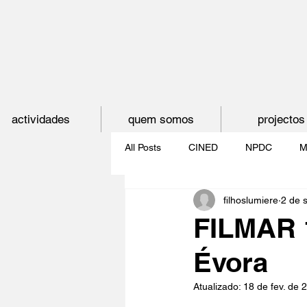
actividades
quem somos
projectos
All Posts
CINED
NPDC
M
filhoslumiere
2 de 
O CINEMA, CEM ANOS DE JUVE
FILMAR 1
Évora
CINECLUBE DAS GAIVOTAS
Atualizado:
18 de fev. de 