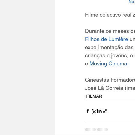
No 
Filme colectivo reali
Durante os meses de
Filhos de Lumière
 u
experimentação das 
crianças e jovens, 
e 
Moving Cinema
.
Cineastas Formadores
José Lã Correia (im
FILMAR