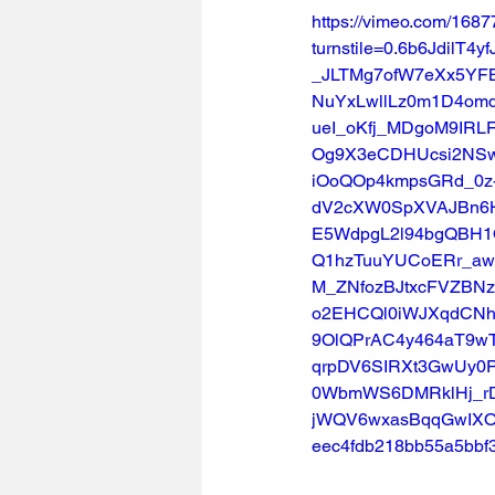
https://vimeo.com/168
turnstile=0.6b6Jdil
_JLTMg7ofW7eXx5YF
NuYxLwllLz0m1D4omq
ueI_oKfj_MDgoM9IRL
Og9X3eCDHUcsi2NSw
iOoQOp4kmpsGRd_0z
dV2cXW0SpXVAJBn6H
E5WdpgL2l94bgQBH1Q
Q1hzTuuYUCoERr_aw
M_ZNfozBJtxcFVZBN
o2EHCQl0iWJXqdCNh
9OlQPrAC4y464aT9wT
qrpDV6SIRXt3GwUy0
0WbmWS6DMRklHj_rD
jWQV6wxasBqqGwIXOx
eec4fdb218bb55a5bbf