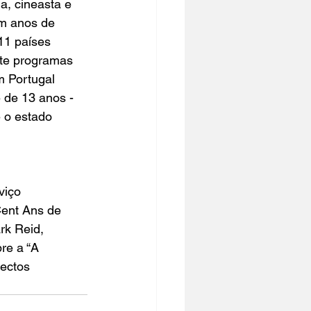
a, cineasta e 
m anos de 
11 países 
ete programas 
 Portugal 
 de 13 anos - 
e o estado 
viço 
ent Ans de 
rk Reid, 
re a “
A 
ectos 