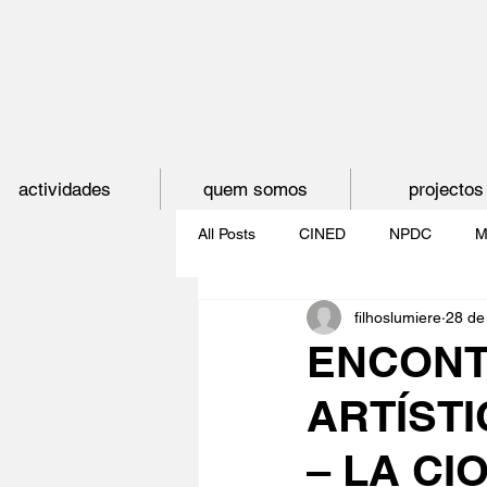
actividades
quem somos
projectos
All Posts
CINED
NPDC
M
filhoslumiere
28 de
O CINEMA, CEM ANOS DE JUVE
ENCONT
ARTÍST
CINECLUBE DAS GAIVOTAS
– LA CI