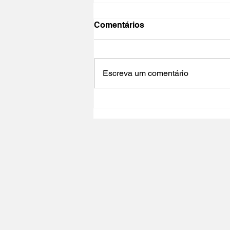
Comentários
Escreva um comentário
NO PAÍS DO CINEMA 2025 |
Polo Cultural Gaivotas /
Lisboa