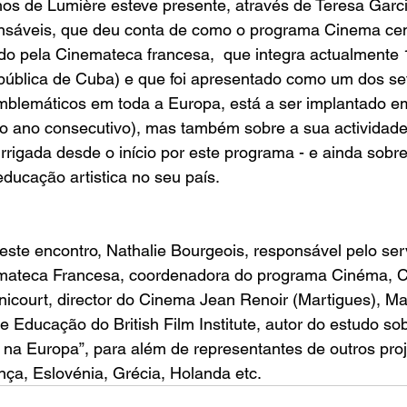
hos de Lumière
 esteve presente, através de Teresa Garci
sáveis, que deu conta de como o programa 
Cinema ce
do pela 
Cinemateca francesa
,  que integra actualmente 
epública de Cuba) e que foi apresentado como um dos s
blemáticos em toda a Europa, está a ser implantado em
vo ano consecutivo), mas também sobre a sua actividade
irrigada desde o início por este programa - e ainda sobr
educação artistica no seu país.
este encontro, Nathalie Bourgeois, responsável pelo ser
mateca Francesa
, coordenadora do programa Cinéma, C
court, director do 
Cinema Jean Renoir
 (Martigues), Ma
e Educação do British Film Institute, autor do estudo sob
 na Europa
”, para além de representantes de outros proj
ça, Eslovénia, Grécia, Holanda etc.