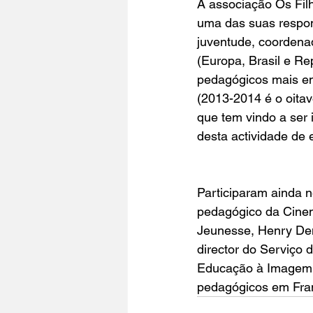
A associação 
Os Fil
uma das suas respon
juventude
, coordena
(Europa, Brasil e R
pedagógicos mais em
(2013-2014 é o oita
que tem vindo a ser 
desta actividade de 
Participaram ainda n
pedagógico da 
Cine
Jeunesse, Henry Deni
director do Serviço d
Educação à Imagem
pedagógicos em Fran