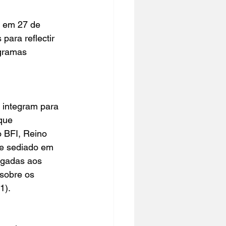
u em 27 de 
para reflectir 
gramas 
 integram para 
que 
o BFI, Reino 
ge
 sediado em 
igadas aos 
sobre os 
1).