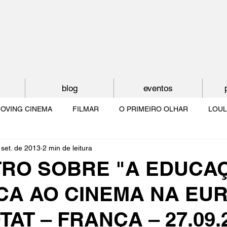
blog
eventos
OVING CINEMA
FILMAR
O PRIMEIRO OLHAR
LOUL
 set. de 2013
2 min de leitura
NTUDE
O MUNDO À NOSSA VOLTA
OS FILHOS DE LUMIÈR
RO SOBRE "A EDUCA
ICA AO CINEMA NA EU
O CINEMA POR DENTRO
CRESCER COM O CINEMA
NO 
OTAT – FRANÇA – 27.09.