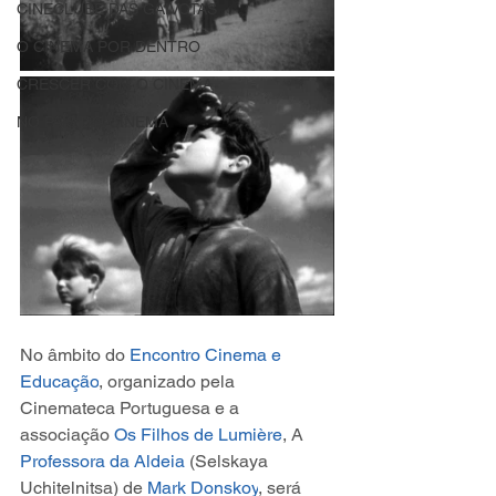
CINECLUBE DAS GAIVOTAS
O CINEMA POR DENTRO
CRESCER COM O CINEMA
NO PAÍS DO CINEMA
No âmbito do 
Encontro Cinema e 
Educação
, organizado pela 
Cinemateca Portuguesa e a 
associação 
Os Filhos de Lumière
, A
Professora da Aldeia
 (Selskaya 
Uchitelnitsa) de 
Mark Donskoy
, será 