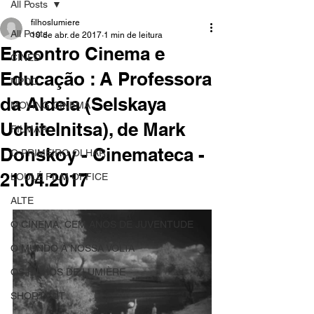
All Posts
filhoslumiere
All Posts
10 de abr. de 2017
1 min de leitura
Encontro Cinema e
CINED
Educação : A Professora
NPDC
da Aldeia (Selskaya
MOVING CINEMA
Uchitelnitsa), de Mark
FILMAR
Donskoy - Cinemateca -
O PRIMEIRO OLHAR
21.04.2017
LOULÉ FILM OFFICE
ALTE
O CINEMA, CEM ANOS DE JUVENTUDE
O MUNDO À NOSSA VOLTA
OS FILHOS DE LUMIÈRE
SHORTCUT