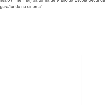
ensaio (filme final) da turma de 9ºano da Escola Secundá
igura/fundo no cinema"