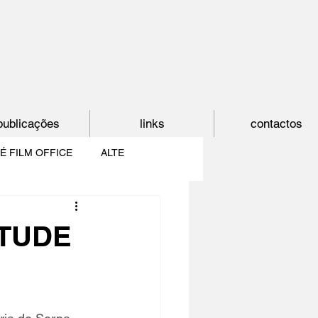
publicações
links
contactos
É FILM OFFICE
ALTE
E
SHORTCUT
NTUDE
PAÍS DO CINEMA