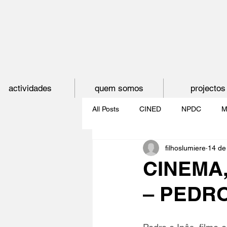
actividades
quem somos
projectos
All Posts
CINED
NPDC
M
filhoslumiere
14 de 
O CINEMA, CEM ANOS DE JUVE
CINEMA
– PEDRO
CINECLUBE DAS GAIVOTAS