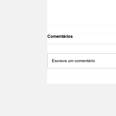
Comentários
Escreva um comentário
NO PAÍS DO CINEMA 2025 |
Polo Cultural Gaivotas /
Lisboa