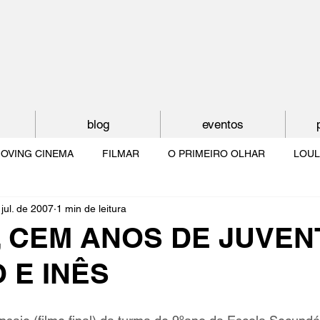
blog
eventos
OVING CINEMA
FILMAR
O PRIMEIRO OLHAR
LOUL
jul. de 2007
1 min de leitura
NTUDE
O MUNDO À NOSSA VOLTA
OS FILHOS DE LUMIÈR
, CEM ANOS DE JUVE
 E INÊS
O CINEMA POR DENTRO
CRESCER COM O CINEMA
NO 