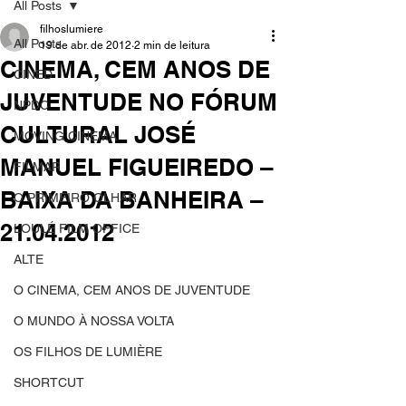
All Posts
filhoslumiere
All Posts
19 de abr. de 2012
2 min de leitura
CINEMA, CEM ANOS DE
CINED
JUVENTUDE NO FÓRUM
NPDC
CULTURAL JOSÉ
MOVING CINEMA
MANUEL FIGUEIREDO –
FILMAR
BAIXA DA BANHEIRA –
O PRIMEIRO OLHAR
21.04.2012
LOULÉ FILM OFFICE
ALTE
O CINEMA, CEM ANOS DE JUVENTUDE
O MUNDO À NOSSA VOLTA
OS FILHOS DE LUMIÈRE
SHORTCUT