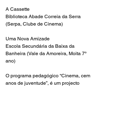
A Cassette
Biblioteca Abade Correia da Serra 
(Serpa, Clube de Cinema)
Uma Nova Amizade
Escola Secundária da Baixa da 
Banheira (Vale da Amoreira, Moita 7º 
ano)
O programa pedagógico “Cinema, cem 
anos de juventude”, é um projecto 
experimental de educação ao cinema, 
coordenado pela Cinemateca 
Francesa. Este projecto original reúne, 
à escala internacional, profissionais de 
cinema, professores, salas de cinema, 
associações e cinematecas. Criado em 
França em 1995 na celebração dos 